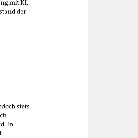
ung mit KI,
stand der
jedoch stets
ich
d. In
t