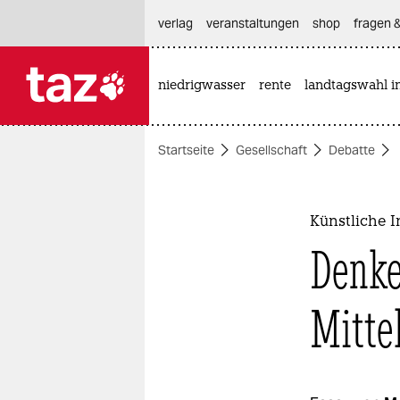
hautnavigation anspringen
hauptinhalt anspringen
footer anspringen
verlag
veranstaltungen
shop
fragen &
niedrigwasser
rente
landtagswahl i

taz zahl ich
taz zahl ich
Startseite
Gesellschaft
Debatte
themen
politik
Künstliche I
öko
Denke
gesellschaft
Mitt
kultur
sport