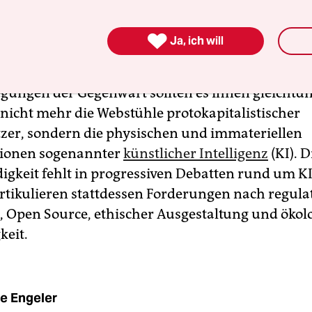
ter Arbeitender, protestierten im Großbritannien
nderts mit handfesten Mitteln gegen den kapitali

Ja, ich will
n neuartigen Webstühlen.
gungen der Gegenwart sollten es ihnen gleichtun.
 nicht mehr die Webstühle protokapitalistischer
tzer, sondern die physischen und immateriellen
tionen sogenannter
künstlicher Intelligenz
(KI). D
igkeit fehlt in progressiven Debatten rund um K
rtikulieren stattdessen Forderungen nach regula
 Open Source, ethischer Ausgestaltung und ökol
keit.
e Engeler