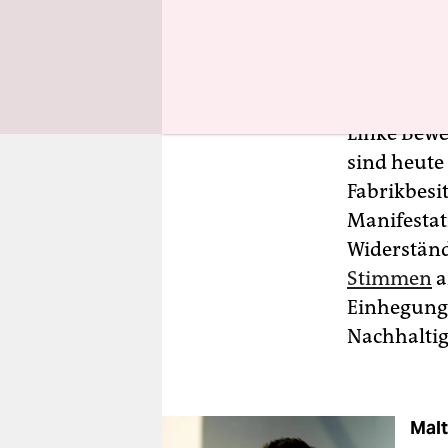
organisier
19. Jahrhu
Einsatz vo
Linke Bewe
sind heute
Fabrikbesi
Manifesta
Widerständ
Stimmen
a
Einhegung,
Nachhaltig
Malt