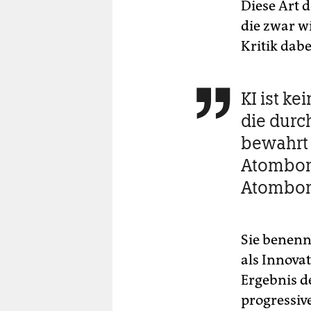
Diese Art d
die zwar w
Kritik dabe
KI ist ke

die durc
bewahrt 
Atombomb
Atombo
Sie benennt
als Innova
Ergebnis d
progressive