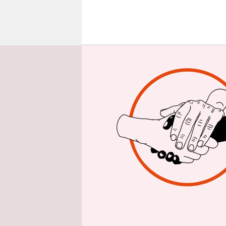
epaper login
E
inig
Mons
Auto
Handlung 
auch das W