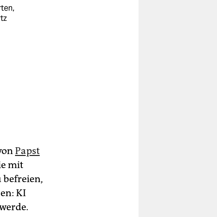
rten,
tz
 von
Papst
ie mit
 befreien,
en: KI
werde.