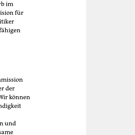
b im
ision für
itiker
fähigen
mmission
r der
„Wir können
ndigkeit
en und
nsame