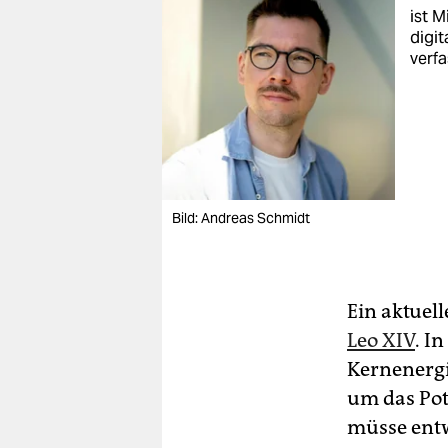
ist M
digit
verfa
Bild: Andreas Schmidt
Ein aktuell
Leo XIV
. I
Kernenergi
um das Pot
müsse entw