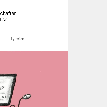
schaften.
t so
teilen