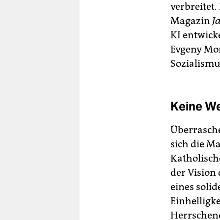
verbreitet
Magazin
J
KI entwick
Evgeny Mor
Sozialismu
Keine We
Überrasche
sich die M
Katholisch
der Vision
eines soli
Einhelligk
Herrschen