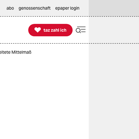
abo
genossenschaft
epaper login

taz zahl ich
taz zahl ich
eitete Mittelmaß