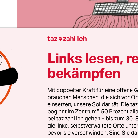
taz
zahl ich

Links lesen, r
bekämpfen
Mit doppelter Kraft für eine offene G
brauchen Menschen, die sich vor O
e Maschinen müssen zerstört werden, damit sie 
einsetzen, unsere Solidarität. Die ta
ter produzieren. Mit diesen Worten fasst Brian
beginnt im Zentrum“. 50 Prozent a
r des Buches „
Blood in the Machine
“, nicht nur d
bei taz zahl ich gehen – bis zum 30
von Mary Shelleys „Frankenstein“ zusammen, s
die linke, selbstverwaltete Orte unte
bevor sie verschwinden. Sind Sie da
irken der Luddit*innen. Die Luddit*innen, eine 