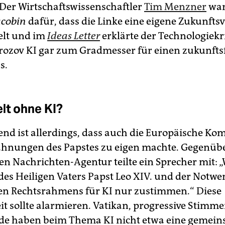
. Der Wirtschaftswissenschaftler
Tim Menzner
war
acobin
dafür, dass die Linke eine eigene Zukunftsv
elt und im
Ideas Letter
erklärte der Technologiekr
ozov KI gar zum Gradmesser für einen zukunfts
s.
lt ohne KI?
nd ist allerdings, dass auch die Europäische Ko
ahnungen des Papstes zu eigen machte. Gegenübe
en Nachrichten-Agentur teilte ein Sprecher mit: 
 des Heiligen Vaters Papst Leo XIV. und der Notwe
den Rechtsrahmens für KI nur zustimmen.“ Diese
eit sollte alarmieren. Vatikan, progressive Stimm
de haben beim Thema KI nicht etwa eine gemei