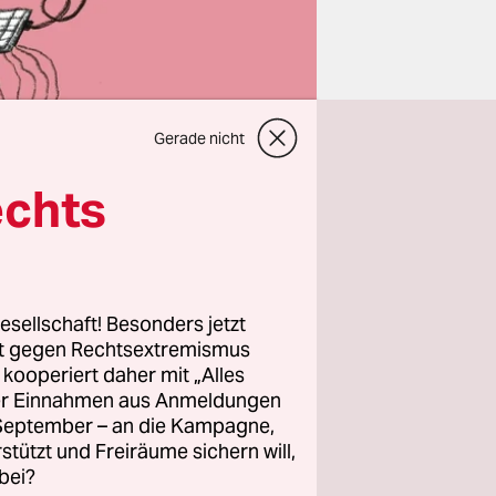
Gerade nicht
echts
esellschaft! Besonders jetzt
rt gegen Rechtsextremismus
keine
z kooperiert daher mit „Alles
 Merchant,
ller Einnahmen aus Anmeldungen
ie
. September – an die Kampagne,
ondern
rstützt und Freiräume sichern will,
bei?
Gruppe