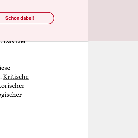
 des frühen
stischen
Schon dabei!
 Das Ziel
iese
I.
Kritische
torischer
ogischer