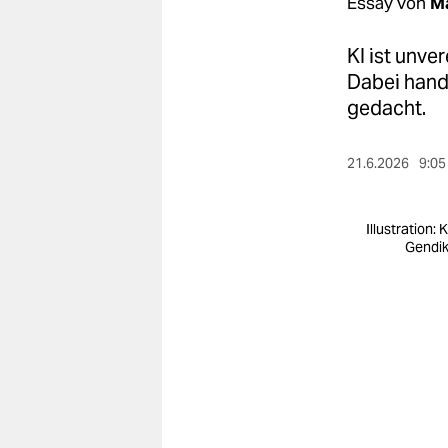
berlin
Essay von
Ma
nord
KI ist unve
Dabei hande
wahrheit
gedacht.
verlag
21.6.2026
9:05
verlag
veranstaltungen
Illustration: 
Gendi
shop
fragen & hilfe
unterstützen
abo
genossenschaft