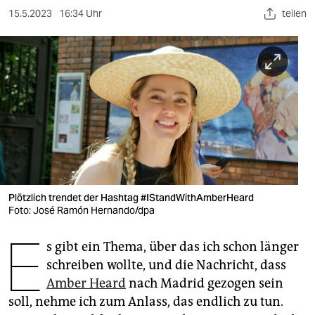
berlin
15.5.2023
16:34 Uhr
teilen
nord
wahrheit
verlag
verlag
veranstaltungen
shop
Plötzlich trendet der Hashtag #IStandWithAmberHeard
fragen & hilfe
Foto: José Ramón Hernando/dpa
E
unterstützen
s gibt ein Thema, über das ich schon länger
abo
schreiben wollte, und die Nachricht, dass
Amber Heard
nach Madrid gezogen sein
genossenschaft
soll, nehme ich zum Anlass, das endlich zu tun.