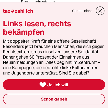
Promis reinzufallen
etc.
taz
zahl ich
Gerade nicht

Leider gilt das offenbar für viele besonders
meinungsstarke Unterstützer BEIDER Seiten.
Links lesen, rechts
bekämpfen
Stefan Amerein
SA
Mit doppelter Kraft für eine offene Gesellschaft!
16.05.2023
,
09:18 Uhr
Besonders jetzt brauchen Menschen, die sich gegen
Wenn man sich das Urteil ansieht waren wohl
Rechtsextremismus einsetzen, unsere Solidarität.
beide kein Kind von Traurigkeit. Amber Heard
Daher gehen 50 Prozent der Einnahmen aus
jetzt als alleiniges Opfer zu stilisieren greift da
Neuanmeldungen an „Alles beginnt im Zentrum“ –
doch etwas kurz....ich kenne sonst niemanden
eine Kampagne, die bedrohte linke Kulturzentren
der ein Häufchen ins Ehebett macht
und Jugendorte unterstützt. Sind Sie dabei?

Ja, ich will
Physeter
P
25.05.2023
,
09:21 Uhr
Schon dabei!
@Stefan Amerein: