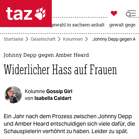

taz zahl ich
hitze
surfen
landtagswahl in sachsen-anhalt
gewalt gegen

taz zahl ich
Startseite
Gesellschaft
Kolumnen
Johnny Depp gegen Amb
taz zahl ich
themen
Johnny Depp gegen Amber Heard
Widerlicher Hass auf Frauen
politik
öko
Kolumne
Gossip Girl
gesellschaft
von
Isabella Caldart
kultur
Ein Jahr nach dem Prozess zwischen Johnny Depp
und Amber Heard entschuldigen sich viele dafür, die
sport
Schauspielerin verhöhnt zu haben. Leider zu spät.