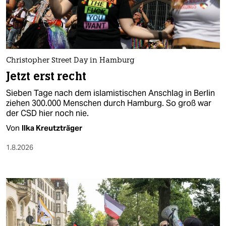
berlin
nord
wahrheit
Christopher Street Day in Hamburg
verlag
Jetzt erst recht
verlag
Sieben Tage nach dem islamistischen Anschlag in Berlin
ziehen 300.000 Menschen durch Hamburg. So groß war
veranstaltungen
der CSD hier noch nie.
shop
Von
Ilka Kreutzträger
fragen & hilfe
1.8.2026
unterstützen
abo
genossenschaft