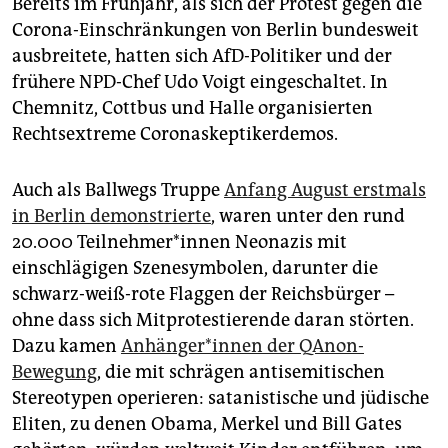
Bereits im Frühjahr, als sich der Protest gegen die
Corona-Einschränkungen von Berlin bundesweit
ausbreitete, hatten sich AfD-Politiker und der
frühere NPD-Chef Udo Voigt eingeschaltet. In
Chemnitz, ­Cottbus und Halle organisierten
Rechtsextreme Coronaskeptikerdemos.
Auch als Ballwegs Truppe
Anfang August erstmals
in Berlin demonstrierte
, waren unter den rund
20.000 Teil­neh­me­r*innen Neonazis mit
einschlägigen Szenesymbolen, darunter die
schwarz-weiß-rote Flaggen der Reichsbürger –
ohne dass sich Mitprotestierende daran störten.
Dazu kamen
Anhänger*innen der ­QAnon-
Bewegung
, die mit schrägen antisemitischen
Stereotypen operieren: satanistische und jüdische
Eliten, zu denen Obama, Merkel und Bill Gates