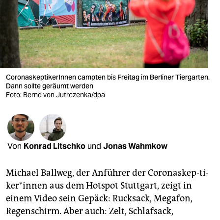
berlin
nord
wahrheit
verlag
CoronaskeptikerInnen campten bis Freitag im Berliner Tiergarten.
Dann sollte geräumt werden
verlag
Foto: Bernd von Jutrczenka/dpa
veranstaltungen
shop
fragen & hilfe
Von
Konrad Litschko
und
Jonas Wahmkow
unterstützen
Michael Ballweg, der Anführer der Corona­skep-ti­
abo
ke­r*in­nen aus dem Hotspot Stut­tgart, zeigt in
einem Video sein Gepäck: Rucksack, Megafon,
genossenschaft
Regenschirm. Aber auch: Zelt, Schlafsack,