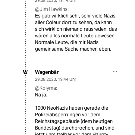
29.08.2020
,
19:14 Uhr
@Jim Hawkins:
Es gab wirklich sehr, sehr viele Nazis
aller Coleur dort zu sehen, da kann
sich wirklich niemand rausreden, das
wären alles normale Leute gewesen.
Normale Leute, die mit Nazis
gemeinsame Sache machen eben.
Wagenbär
W
29.08.2020
,
19:44 Uhr
@Kolyma:
Na ja..
1000 NeoNazis haben gerade die
Polizeiabsperrungen vor dem
Reichstagsgebäude (dem heutigen
Bundestag) durchbrochen, und sind
jetzt unmittelbar vor dem Haupt-