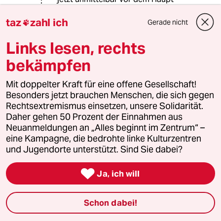
Portal.
taz
zahl ich
Gerade nicht

Polizei offensichtlich mit viel zu
wenigen Kräften vor Ort.
Links lesen, rechts
bekämpfen
rosengrob
Mit doppelter Kraft für eine offene Gesellschaft!
29.08.2020
,
16:05 Uhr
Besonders jetzt brauchen Menschen, die sich gegen
Rechtsextremismus einsetzen, unsere Solidarität.
Die beim Radeln durch den Mitte Kiez
Daher gehen 50 Prozent der Einnahmen aus
aufgelaufene extrem schlechte Laune führte zu
Neuanmeldungen an „Alles beginnt im Zentrum“ –
verzweifelter Suche nach einem akuten
eine Kampagne, die bedrohte linke Kulturzentren
Gegenmittel. Gefunden habe ich es bei Wiglaf
und Jugendorte unterstützt. Sind Sie dabei?
Droste:
" Alle Welt sucht das Gespräch mit

Rechtsradikalen. Warum? Haben sie einem
Ja, ich will
etwas zu sagen? Ist nicht hinlänglich bekannt,
was sie denken, fordern und propagieren? Muß
Schon dabei!
man an jeder Mülltonne schnuppern? Niemand
wählt Nazis oder wird einer, weil er sich über