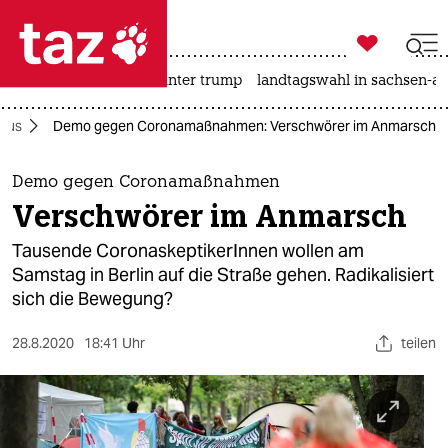

taz zahl ich
nahost-konflikt
usa unter trump
landtagswahl in sachsen-an

taz zahl ich
irus
Demo gegen Coronamaßnahmen: Verschwörer im Anmarsch
taz zahl ich
themen
Demo gegen Coronamaßnahmen
Verschwörer im Anmarsch
politik
Tausende CoronaskeptikerInnen wollen am
öko
Samstag in Berlin auf die Straße gehen. Radikalisiert
sich die Bewegung?
gesellschaft
28.8.2020
18:41 Uhr
teilen
kultur
sport