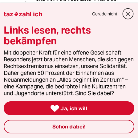
Macht kommt, passiert wieder das
gleiche, denn Macht korrumpiert. Die
taz
zahl ich
Gerade nicht

Mehrheit der Menschen wird weiter
an Wohlstand durch ewiges
Links lesen, rechts
Wachstum glauben, selbst wenn sie
bekämpfen
schon nasse Füsse haben, weil der
Meeresspiegel gestiegen ist.
Mit doppelter Kraft für eine offene Gesellschaft!
Besonders jetzt brauchen Menschen, die sich gegen
Rechtsextremismus einsetzen, unsere Solidarität.
Malte Schaper
MS
Daher gehen 50 Prozent der Einnahmen aus
02.04.2023
,
14:32 Uhr
Neuanmeldungen an „Alles beginnt im Zentrum“ –
eine Kampagne, die bedrohte linke Kulturzentren
@Lindenberg:
und Jugendorte unterstützt. Sind Sie dabei?
Ich teile ihre Einschätzung leider
nicht, dass die Wahl von Klimalisten,

die entweder nicht in den Landtag
Ja, ich will
einziehen oder im niedrigen
einstelligen Bereich kommen und in
Schon dabei!
der Opposition verweilen, größere
politische Veränderungen bewirken