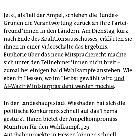
Jetzt, als Teil der Ampel, schieben die Bundes-
Grünen die Verantwortung zurück an ihre Par­tei­
freun­d*in­nen in den Ländern. Am Dienstag, kurz
nach Ende des Koalitionsausschusses, erklärten sie
ihnen in einer Videoschalte das Ergebnis.
Euphorie über das neue Mitspracherecht machte
sich unter den Teil­neh­me­r*in­nen nicht breit –
zumal bei einigen bald Wahlkämpfe anstehen. Wie
eben in Hessen, wo im Herbst gewählt wird
und
Al-Wazir Ministerpräsident werden möchte
.
In der Landeshauptstadt Wiesbaden hat sich die
politische Konkurrenz schnell auf das Thema
gestürzt. Ihnen bietet der Ampelkompromiss
Munition für den Wahlkampf. „29
Autobahnprojekte in Hessen können schnell