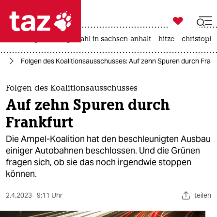

taz zahl ich
iran-krieg
landtagswahl in sachsen-anhalt
hitze
christophe

taz zahl ich
nd
Folgen des Koalitionsausschusses: Auf zehn Spuren durch Frank
taz zahl ich
themen
Folgen des Koalitionsausschusses
Auf zehn Spuren durch
politik
Frankfurt
öko
Die Ampel-Koalition hat den beschleunigten Ausbau
einiger Autobahnen beschlossen. Und die Grünen
gesellschaft
fragen sich, ob sie das noch irgendwie stoppen
können.
kultur
sport
2.4.2023
9:11 Uhr
teilen