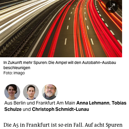
berlin
nord
wahrheit
verlag
verlag
veranstaltungen
In Zukunft mehr Spuren: Die Ampel will den Autobahn-Ausbau
beschleunigen
shop
Foto: imago
fragen & hilfe
unterstützen
Aus Berlin und Frankfurt Am Main
Anna Lehmann
,
Tobias
abo
Schulze
und
Christoph Schmidt-Lunau
genossenschaft
Die A5 in Frankfurt ist so ein Fall. Auf acht Spuren