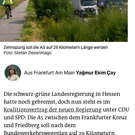
berlin
nord
wahrheit
verlag
Zehnspurig soll die A5 auf 29 Kilometern Länge werden
verlag
Foto: Stefan Ziese/imago
veranstaltungen
Aus Frankfurt Am Main
Yağmur Ekim Çay
shop
fragen & hilfe
Die schwarz-grüne Landesregierung in Hessen
unterstützen
hatte noch gebremst, doch nun steht es im
Koalitionsvertrag der neuen Regierung
unter CDU
abo
und SPD: Die A5 zwischen dem Frankfurter Kreuz
genossenschaft
und Friedberg soll nach dem
Bundesverkehrswegeplan auf 29 Kilometern