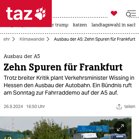

taz zahl ich
bergsteigen
usa unter trump
katzen
landtagswahl in sachs

taz zahl ich
rkehr
Klimawandel
Ausbau der A5: Zehn Spuren für Frankfurt
taz zahl ich
themen
Ausbau der A5
Zehn Spuren für Frankfurt
politik
Trotz breiter Kritik plant Verkehrsminister Wissing in
öko
Hessen den Ausbau der Autobahn. Ein Bündnis ruft
am Sonntag zur Fahrraddemo auf der A5 auf.
gesellschaft
26.9.2024
16:50 Uhr
teilen
kultur
sport