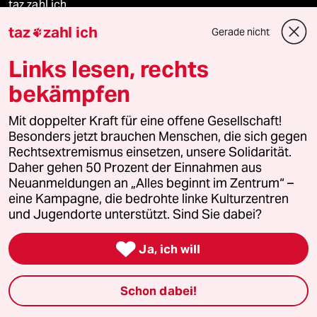
taz zahl ich
taz
zahl ich
Gerade nicht

recherchefonds ausland
Links lesen, rechts
panterstiftung
bekämpfen
panterpreis 2026
Mit doppelter Kraft für eine offene Gesellschaft!
Besonders jetzt brauchen Menschen, die sich gegen
Rechtsextremismus einsetzen, unsere Solidarität.
Daher gehen 50 Prozent der Einnahmen aus
Podcast
Neuanmeldungen an „Alles beginnt im Zentrum“ –
eine Kampagne, die bedrohte linke Kulturzentren
und Jugendorte unterstützt. Sind Sie dabei?
bundestalk

Ja, ich will
fernverbindung
klima update°
Schon dabei!