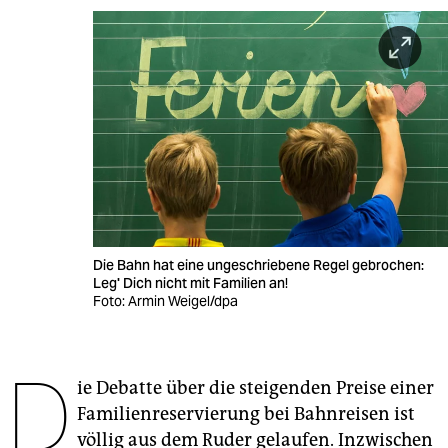
berlin
nord
wahrheit
verlag
verlag
veranstaltungen
shop
Die Bahn hat eine ungeschriebene Regel gebrochen:
Leg' Dich nicht mit Familien an!
fragen & hilfe
Foto: Armin Weigel/dpa
unterstützen
D
abo
ie Debatte über die steigenden Preise einer
genossenschaft
Familienreservierung bei Bahnreisen ist
völlig aus dem Ruder gelaufen. Inzwischen