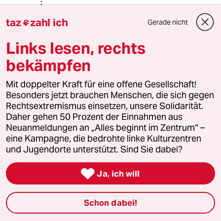
Reflektiert mal eure Privilegien!
taz
zahl ich
Gerade nicht

Links lesen, rechts
Suryo
S
bekämpfen
16.06.2025
,
15:55 Uhr
@MC23:
Mit doppelter Kraft für eine offene Gesellschaft!
Ich sehe es eher so: speziell in
Besonders jetzt brauchen Menschen, die sich gegen
Deutschland, wo es nun wirklich
Rechtsextremismus einsetzen, unsere Solidarität.
massig Vergünstigungen und
Daher gehen 50 Prozent der Einnahmen aus
natürlich auch staatliche Leistungen
Neuanmeldungen an „Alles beginnt im Zentrum“ –
für Kinder bzw. Familien gibt, wird
eine Kampagne, die bedrohte linke Kulturzentren
immer noch oft so getan, als sei es
und Jugendorte unterstützt. Sind Sie dabei?
eine große Belastung, Kinder zu
bekommen, die man aber schweren

Ja, ich will
Herzens auf sich nimmt, wofür man
dann Dank und Anerkennung
erwartet. "Thank you for your service,
Schon dabei!
German parents!"
Übrigens: die Gruppe, die in