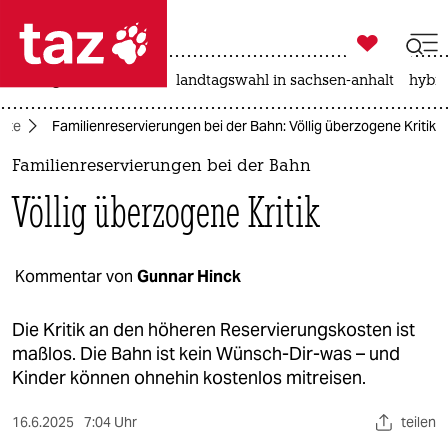

taz zahl ich
niedrigwasser
rente
landtagswahl in sachsen-anhalt
hybri

taz zahl ich
tte
Familienreservierungen bei der Bahn: Völlig überzogene Kritik
taz zahl ich
Familienreservierungen bei der Bahn
themen
Völlig überzogene Kritik
politik
öko
Kommentar von
Gunnar Hinck
gesellschaft
Die Kritik an den höheren Reservierungskosten ist
maßlos. Die Bahn ist kein Wünsch-Dir-was – und
kultur
Kinder können ohnehin kostenlos mitreisen.
sport
16.6.2025
7:04 Uhr
teilen