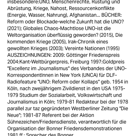
insbesondere:UNO, Menschenrechte, Rüstung und
Abrüstung, Kriege, Nahost, Ressourcenkonflikte
(Energie, Wasser, Nahrung), Afghanistan... BÜCHER:
Reform oder Blockade-welche Zukunft hat die UNO?
(2021); Globales Chaos-Machtlose UNO-ist die
Weltorganisation überflüssig geworden? (2015), Die
kommenden Kriege (2005), Irak-Chronik eines
gewollten Krieges (2003); Vereinte Nationen (1995)
AUSZEICHNUNGEN: 2009: Göttinger Friedenspreis
2004:Kant-Weltbürgerpreis, Freiburg 1997:Goldpreis
"Excellenz im Journalismus" des Verbandes der UNO-
KorrespondentInnen in New York (UNCA) für DLF-
Radiofeature "UNO: Reform oder Kollaps" geb. 1954 in
Köln, nach zweijährigem Zivildienst in den USA 1975-
1979 Studium der Sozialarbeit, Volkswirtschaft und
Journalismus in Köln; 1979-81 Redakteur bei der 1978
parallel zur taz gegründeten Westberliner Zeitung "Die
Neue"; 1981-87 Referent bei der Aktion
Sühnezeichen/Friedensdienste, verantwortlich für die
Organisation der Bonner Friedensdemonstrationen
1981 ff.; Sprecher des Bonner