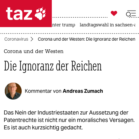

taz zahl ich
nahost-konflikt
usa unter trump
landtagswahl in sachsen-an

taz zahl ich
Coronavirus
Corona und der Westen: Die Ignoranz der Reichen
taz zahl ich
Corona und der Westen
themen
Die Ignoranz der Reichen
politik
öko
Kommentar von
Andreas Zumach
gesellschaft
kultur
Das Nein der Industriestaaten zur Aussetzung der
Patentrechte ist nicht nur ein moralisches Versagen.
sport
Es ist auch kurzsichtig gedacht.