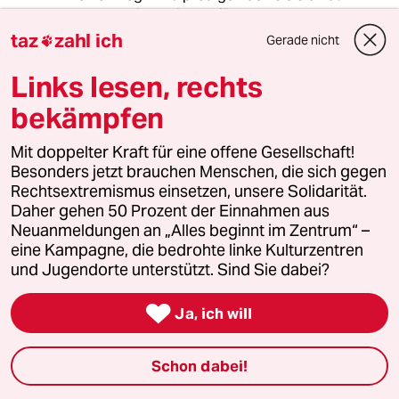
scheuen inhaltlich zu füllen.
taz
zahl ich
Gerade nicht

Links lesen, rechts
Stefan L.
bekämpfen
05.02.2021
,
16:16 Uhr
@LuckyLulu :
Mit doppelter Kraft für eine offene Gesellschaft!
"...Die alte Parole "Eigentum ist
Besonders jetzt brauchen Menschen, die sich gegen
Diebstahl" müsste ... selbst liberalen
Rechtsextremismus einsetzen, unsere Solidarität.
Zeitgenoss*innen einleuchten ...."
Daher gehen 50 Prozent der Einnahmen aus
Neuanmeldungen an „Alles beginnt im Zentrum“ –
Nein, das ist ein pauschalisierender
eine Kampagne, die bedrohte linke Kulturzentren
und dummer Schlachtruf eines
und Jugendorte unterstützt. Sind Sie dabei?
misogynen Antisemiten aus dem 19.
Jahrhundert und hilft sicherlich nicht

Ja, ich will
bei einer gerechten Verteilung von
Impfstoffen weltweit.
Schon dabei!