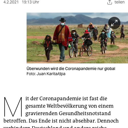
berlin
4.2.2021
19:13 Uhr
teilen
nord
wahrheit
verlag
verlag
veranstaltungen
Überwunden wird die Coronapandemie nur global
shop
Foto: Juan Karita/dpa
fragen & hilfe
M
unterstützen
it der Coronapandemie ist fast die
gesamte Weltbevölkerung von einem
abo
gravierenden Gesundheitsnotstand
genossenschaft
betroffen. Das Ende ist nicht absehbar. Dennoch