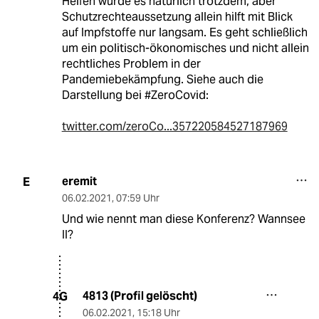
Helfen würde es natürlich trotzdem, aber
Schutzrechteaussetzung allein hilft mit Blick
auf Impfstoffe nur langsam. Es geht schließlich
um ein politisch-ökonomisches und nicht allein
rechtliches Problem in der
Pandemiebekämpfung. Siehe auch die
Darstellung bei #ZeroCovid:
twitter.com/zeroCo...357220584527187969
eremit
E
06.02.2021
,
07:59 Uhr
Und wie nennt man diese Konferenz? Wannsee
II?
4813 (Profil gelöscht)
4G
06.02.2021
,
15:18 Uhr