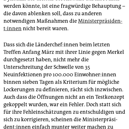
werden könnte, ist eine fragwürdige Behauptung –
die davon ablenken soll, dass zu anderen
notwendigen Maßnahmen die
Mi­nis­ter­prä­si­den­
t:in­nen
nicht bereit waren.
Dass sich die Län­der­che­f:in­nen beim letzten
Treffen Anfang März mit ihrer Linie gegen Merkel
durchgesetzt haben, nicht mehr die
Unterschreitung der Schwelle von 35
Neuinfektionen pro 100.000 Ein­woh­ne­r:in­nen
binnen sieben Tagen als Kriterium für mögliche
Lockerungen zu definieren, rächt sich inzwischen.
Auch dass die Öffnungen nicht an ein Testkonzept
gekoppelt wurden, war ein Fehler. Doch statt sich
für ihre Fehleinschätzungen zu entschuldigen und
sich zu korrigieren, scheinen die Mi­nis­ter­prä­si­
den­t:in­nen einfach munter weiter machen zu