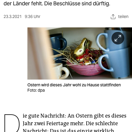
berlin
der Länder fehlt. Die Beschlüsse sind dürftig.
nord
23.3.2021
9:36 Uhr
teilen
wahrheit
verlag
verlag
veranstaltungen
shop
Ostern wird dieses Jahr wohl zu Hause stattfinden
fragen & hilfe
Foto: dpa
unterstützen
D
abo
ie gute Nachricht: An Ostern gibt es dieses
genossenschaft
Jahr zwei Feiertage mehr. Die schlechte
Nachricht: Das ist das einzig wirklich