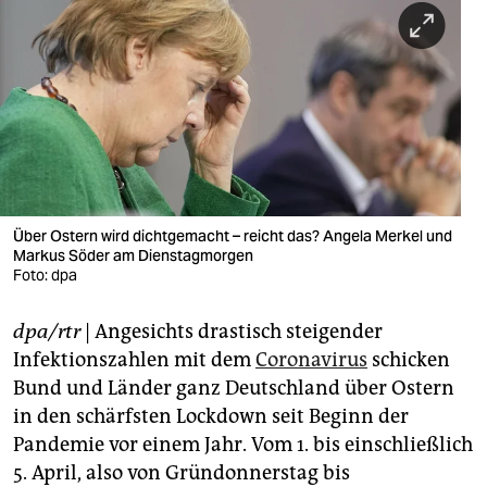
berlin
nord
wahrheit
verlag
verlag
veranstaltungen
Über Ostern wird dichtgemacht – reicht das? Angela Merkel und
Markus Söder am Dienstagmorgen
shop
Foto: dpa
fragen & hilfe
dpa/rtr
| Angesichts drastisch steigender
Infektionszahlen mit dem
Coronavirus
schicken
unterstützen
Bund und Länder ganz Deutschland über Ostern
abo
in den schärfsten Lockdown seit Beginn der
Pandemie vor einem Jahr. Vom 1. bis einschließlich
genossenschaft
5. April, also von Gründonnerstag bis