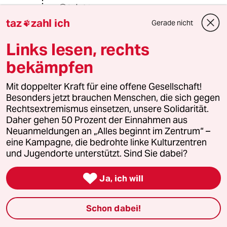
@nutzer:
Mir wäre auch lieber wie in
taz
zahl ich
Gerade nicht

Neuseeland, direkt nach Auffinden
von Coronainfizierten, für 3-5 Tage
Links lesen, rechts
die Kontakte brechen, aber dafür
bekämpfen
kriegt man ja nur Schelte. Ich wäre
ebenso wie in Neuseeland für
Quarantänebereiche, wo Anreisende
Mit doppelter Kraft für eine offene Gesellschaft!
ihre Zeit abwarten um wieder in die
Besonders jetzt brauchen Menschen, die sich gegen
Gesellschaft zu können. da denke ich
Rechtsextremismus einsetzen, unsere Solidarität.
mir immer was für Geflüchtete völlig
Daher gehen 50 Prozent der Einnahmen aus
legitim erscheint, ist für unsere
Neuanmeldungen an „Alles beginnt im Zentrum“ –
Reisewilligne und Wirtschaft
eine Kampagne, die bedrohte linke Kulturzentren
angeblich nicht möglich.
und Jugendorte unterstützt. Sind Sie dabei?
Und siehe da eventuell wäre man
genau da wo auch Neuseeland dann

Ja, ich will
ist. Konzertveranstaltungen mit
25.000 Zuschauern, weil man im
ganzen bundesgebiet vielleicht 2-
Schon dabei!
3stellige Infektionszahlen