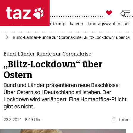

taz zahl ich
bergsteigen
usa unter trump
katzen
landtagswahl in sachs

taz zahl ich
us
Bund-Länder-Runde zur Coronakrise: „Blitz-Lockdown“ über Ost
taz zahl ich
themen
Bund-Länder-Runde zur Coronakrise
„Blitz-Lockdown“ über
politik
Ostern
öko
Bund und Länder präsentieren neue Beschlüsse:
Über Ostern soll Deutschland stillstehen. Der
gesellschaft
Lockdown wird verlängert. Eine Homeoffice-Pflicht
gibt es nicht.
kultur
sport
23.3.2021
8:49 Uhr
teilen