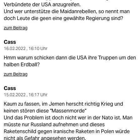
berlin
Verbündete der USA anzugreifen.
Und wer unterstütze die Maidanrebellen, so nennt man
nord
doch Leute die geen eine gewählte Regierung sind?
wahrheit
zum Beitrag
verlag
Cass
16.02.2022 , 16:10 Uhr
verlag
Hmm warum schicken dann die USA ihre Truppen um den
halben Erdball?
veranstaltungen
zum Beitrag
shop
Cass
fragen & hilfe
15.02.2022 , 16:17 Uhr
unterstützen
Kaum zu fassen, im Jemen herscht richtig Krieg und
keinen stören diese "Massenmorde"
abo
Und das Problem ist doch nicht wer in der Nato ist. Man
müsste nur Russland aufnehmen und dieses
genossenschaft
Raketenschild gegen iranische Raketen in Polen würde
nicht als Gefahr angesehen werden.