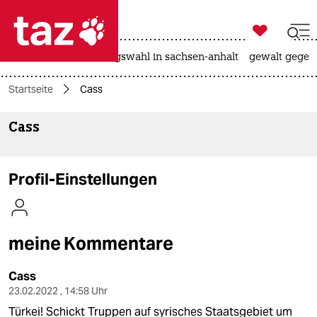

taz zahl ich
hitze
surfen
landtagswahl in sachsen-anhalt
gewalt gegen

taz zahl ich
Startseite
Cass
taz zahl ich
Cass
themen
politik
Profil-Einstellungen
öko
gesellschaft
meine Kommentare
kultur
Cass
sport
23.02.2022 , 14:58 Uhr
Türkei! Schickt Truppen auf syrisches Staatsgebiet um