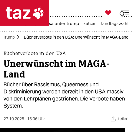

taz zahl ich
hitze
bergsteigen
usa unter trump
katzen
landtagswahl i

taz zahl ich
r Trump
Bücherverbote in den USA: Unerwünscht im MAGA-Land
taz zahl ich
themen
Bücherverbote in den USA
Unerwünscht im MAGA-
politik
Land
öko
Bücher über Rassismus, Queerness und
Diskriminierung werden derzeit in den USA massiv
gesellschaft
von den Lehrplänen gestrichen. Die Verbote haben
System.
kultur
sport
27.10.2025
15:06 Uhr
teilen