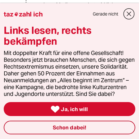
anderen Medien, was dort wirklich
vorgeht.
taz
zahl ich
Gerade nicht

Der Begriff verboten " ist hier
irreführend.
Links lesen, rechts
Wer selbstständig denken kann, ist
bekämpfen
klar im Vorteil.
Mit doppelter Kraft für eine offene Gesellschaft!
Besonders jetzt brauchen Menschen, die sich gegen
Systemknecht
S
Rechtsextremismus einsetzen, unsere Solidarität.
28.10.2025
,
14:31 Uhr
Daher gehen 50 Prozent der Einnahmen aus
@rero:
Neuanmeldungen an „Alles beginnt im Zentrum“ –
"In bestimmten Vierteln in deutschen
eine Kampagne, die bedrohte linke Kulturzentren
Städten würde man auch nicht jedes
und Jugendorte unterstützt. Sind Sie dabei?
dieser Bücher im Unterricht an
Sekundarschulen lesen.

Ja, ich will
Viele unserer Zuwanderer kommen
aus Ländern, in denen es derartige
Bücher nie in eine Schulbibliothek
Schon dabei!
schaffen würden."