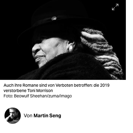
berlin
nord
wahrheit
verlag
verlag
veranstaltungen
shop
Auch ihre Romane sind von Verboten betroffen: die 2019
fragen & hilfe
verstorbene Toni Morrison
Foto: Beowulf Sheehan/zuma/imago
unterstützen
abo
Von
Martin Seng
genossenschaft