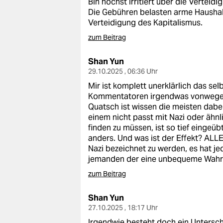
Bin höchst irritiert über die Vertei
epaper login
Die Gebühren belasten arme Haushalt
Verteidigung des Kapitalismus.
zum Beitrag
Shan Yun
29.10.2025 , 06:36 Uhr
Mir ist komplett unerklärlich das s
Kommentatoren irgendwas vonwegen „
Quatsch ist wissen die meisten dabei
einem nicht passt mit Nazi oder ähn
finden zu müssen, ist so tief eingeü
anders. Und was ist der Effekt? ALLEN
Nazi bezeichnet zu werden, es hat je
jemanden der eine unbequeme Wahrh
zum Beitrag
Shan Yun
27.10.2025 , 18:17 Uhr
Irgendwie besteht doch ein Untersch