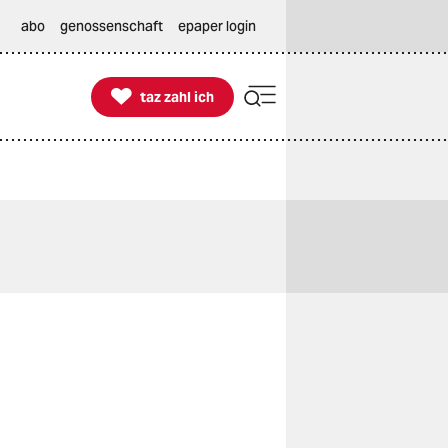
abo
genossenschaft
epaper login

taz zahl ich
taz zahl ich