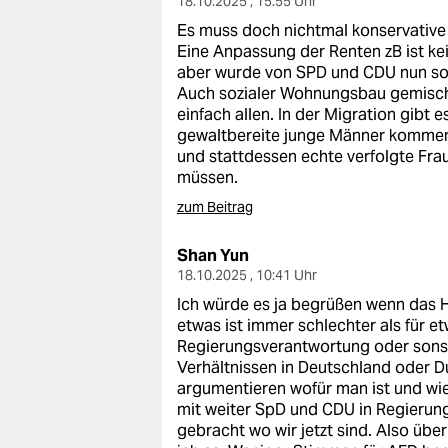
18.10.2025 , 15:55 Uhr
Es muss doch nichtmal konservative Po
Eine Anpassung der Renten zB ist ke
aber wurde von SPD und CDU nun sola
Auch sozialer Wohnungsbau gemischt
einfach allen. In der Migration gibt 
gewaltbereite junge Männer kommen
und stattdessen echte verfolgte Fra
müssen.
zum Beitrag
Shan Yun
18.10.2025 , 10:41 Uhr
Ich würde es ja begrüßen wenn das 
etwas ist immer schlechter als für et
Regierungsverantwortung oder sonsti
Verhältnissen in Deutschland oder D
argumentieren wofür man ist und wie 
mit weiter SpD und CDU in Regierun
gebracht wo wir jetzt sind. Also über