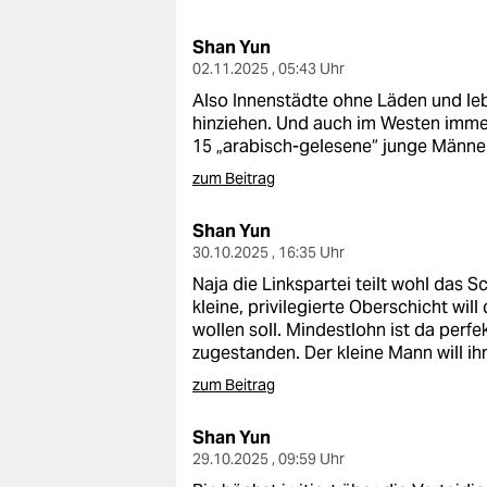
berlin
Shan Yun
nord
02.11.2025 , 05:43 Uhr
wahrheit
Also Innenstädte ohne Läden und leb
hinziehen. Und auch im Westen imme
verlag
15 „arabisch-gelesene“ junge Männe
zum Beitrag
verlag
Shan Yun
veranstaltungen
30.10.2025 , 16:35 Uhr
shop
Naja die Linkspartei teilt wohl das 
kleine, privilegierte Oberschicht wi
fragen & hilfe
wollen soll. Mindestlohn ist da perfe
zugestanden. Der kleine Mann will ihn
unterstützen
zum Beitrag
abo
Shan Yun
genossenschaft
29.10.2025 , 09:59 Uhr