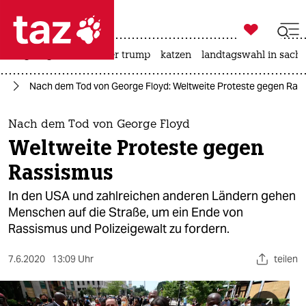

taz zahl ich
bergsteigen
usa unter trump
katzen
landtagswahl in sachs

taz zahl ich
lt
Nach dem Tod von George Floyd: Weltweite Proteste gegen Ras
taz zahl ich
themen
Nach dem Tod von George Floyd
Weltweite Proteste gegen
politik
Rassismus
öko
In den USA und zahlreichen anderen Ländern gehen
Menschen auf die Straße, um ein Ende von
gesellschaft
Rassismus und Polizeigewalt zu fordern.
kultur
7.6.2020
13:09 Uhr
teilen
sport