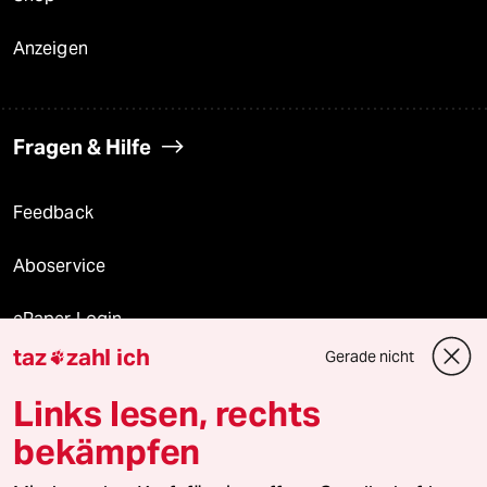
Anzeigen
Fragen & Hilfe
Feedback
Aboservice
ePaper Login
taz
zahl ich
Gerade nicht

Downloads für Abonnierende
Links lesen, rechts
bekämpfen
© 2026 taz Verlags und Vertriebs GmbH