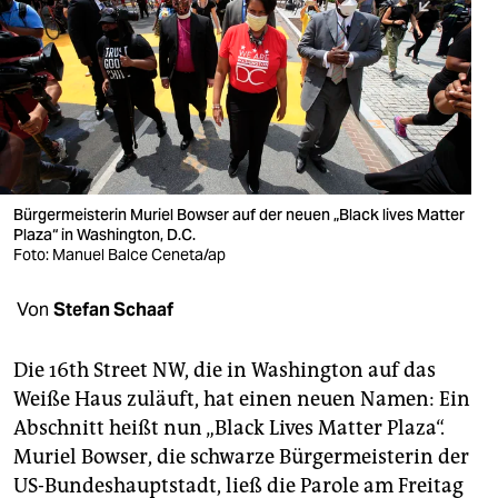
berlin
nord
wahrheit
verlag
verlag
Bürgermeisterin Muriel Bowser auf der neuen „Black lives Matter
Plaza“ in Washington, D.C.
veranstaltungen
Foto: Manuel Balce Ceneta/ap
shop
Von
Stefan Schaaf
fragen & hilfe
unterstützen
Die 16th Street NW, die in Washington auf das
Weiße Haus zuläuft, hat einen neuen Namen: Ein
abo
Abschnitt heißt nun „Black Lives Matter Plaza“.
Muriel Bowser, die schwarze Bürgermeisterin der
genossenschaft
US-Bundeshauptstadt, ließ die Parole am Freitag