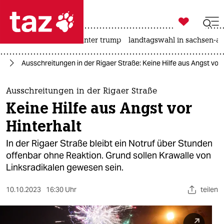

taz zahl ich
nahost-konflikt
usa unter trump
landtagswahl in sachsen-an

taz zahl ich
in
Ausschreitungen in der Rigaer Straße: Keine Hilfe aus Angst vor 
taz zahl ich
themen
Ausschreitungen in der Rigaer Straße
Keine Hilfe aus Angst vor
politik
Hinterhalt
öko
In der Rigaer Straße bleibt ein Notruf über Stunden
offenbar ohne Reaktion. Grund sollen Krawalle von
gesellschaft
Linksradikalen gewesen sein.
kultur
10.10.2023
16:30 Uhr
teilen
sport