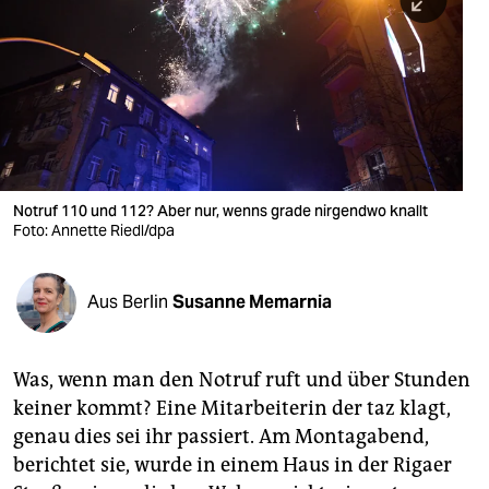
berlin
nord
wahrheit
verlag
verlag
Notruf 110 und 112? Aber nur, wenns grade nirgendwo knallt
Foto: Annette Riedl/dpa
veranstaltungen
shop
Aus Berlin
Susanne Memarnia
fragen & hilfe
unterstützen
Was, wenn man den Notruf ruft und über Stunden
keiner kommt? Eine Mitarbeiterin der taz klagt,
abo
genau dies sei ihr passiert. Am Montagabend,
genossenschaft
berichtet sie, wurde in einem Haus in der Rigaer