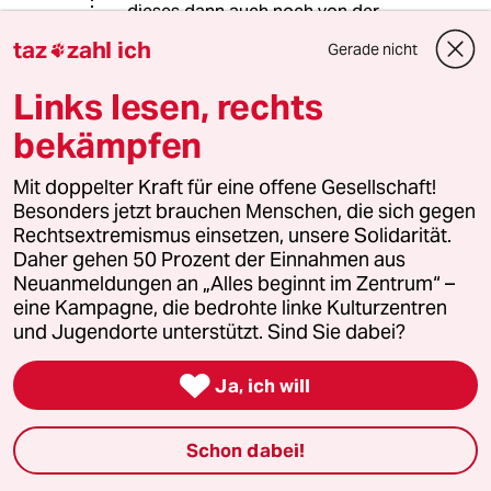
dieses dann auch noch von der
falschen Seite ausgeschlachtet wird.
taz
zahl ich
Gerade nicht

Links lesen, rechts
Pflasterstrand
P
bekämpfen
10.10.2023
,
22:37 Uhr
@Suryo:
Mit doppelter Kraft für eine offene Gesellschaft!
was für ein unpassender kommentar
Besonders jetzt brauchen Menschen, die sich gegen
an dieser stelle
Rechtsextremismus einsetzen, unsere Solidarität.
Daher gehen 50 Prozent der Einnahmen aus
Neuanmeldungen an „Alles beginnt im Zentrum“ –
eine Kampagne, die bedrohte linke Kulturzentren
rero
R
und Jugendorte unterstützt. Sind Sie dabei?
11.10.2023
,
17:51 Uhr
@Pflasterstrand:

Ja, ich will
Im Gegenteil. Der ist hier notwendig
gewesen.
Schon dabei!