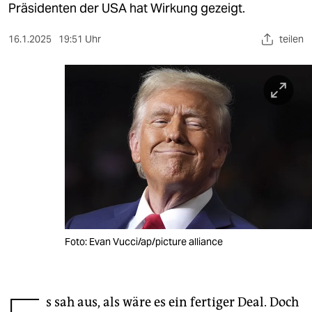
berlin
Präsidenten der USA hat Wirkung gezeigt.
nord
16.1.2025
19:51 Uhr
teilen
wahrheit
verlag
verlag
veranstaltungen
shop
fragen & hilfe
unterstützen
Foto: Evan Vucci/ap/picture alliance
abo
genossenschaft
s sah aus, als wäre es ein fertiger Deal. Doch