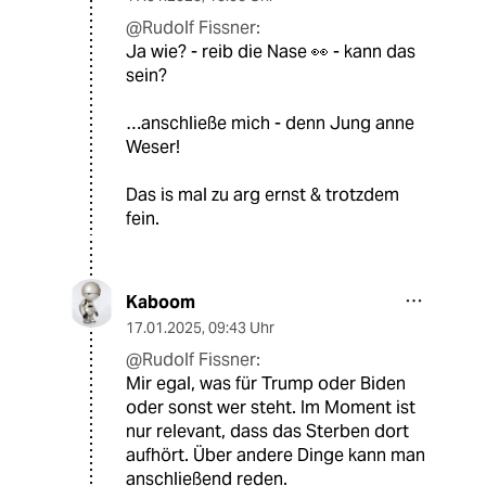
@Rudolf Fissner:
Ja wie? - reib die Nase 👀 - kann das
sein?
…anschließe mich - denn Jung anne
Weser!
Das is mal zu arg ernst & trotzdem
fein.
Kaboom
17.01.2025
,
09:43 Uhr
@Rudolf Fissner:
Mir egal, was für Trump oder Biden
oder sonst wer steht. Im Moment ist
nur relevant, dass das Sterben dort
aufhört. Über andere Dinge kann man
anschließend reden.