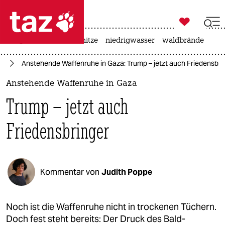

taz zahl ich
krieg in der ukraine
hitze
niedrigwasser
waldbrände

taz zahl ich
mp
Anstehende Waffenruhe in Gaza: Trump – jetzt auch Friedensbri
taz zahl ich
Anstehende Waffenruhe in Gaza
themen
Trump – jetzt auch
politik
Friedensbringer
öko
gesellschaft
Kommentar von
Judith Poppe
kultur
sport
Noch ist die Waffenruhe nicht in trockenen Tüchern.
Doch fest steht bereits: Der Druck des Bald-