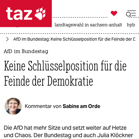

taz zahl ich
niedrigwasser
rente
landtagswahl in sachsen-anhalt
hybri

taz zahl ich
fD
AfD im Bundestag: Keine Schlüsselposition für die Feinde der D
taz zahl ich
AfD im Bundestag
themen
Keine Schlüsselposition für die
politik
Feinde der Demokratie
öko
gesellschaft
Kommentar von
Sabine am Orde
kultur
sport
Die AfD hat mehr Sitze und setzt weiter auf Hetze
und Chaos. Der Bundestag und auch Julia Klöckner