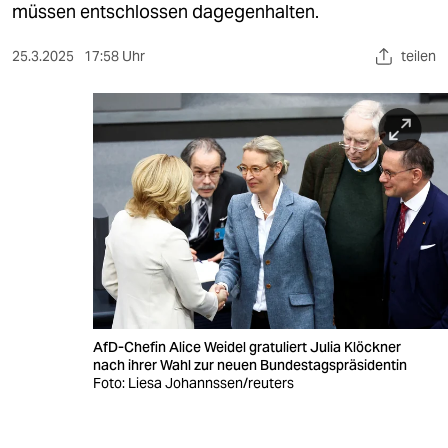
berlin
müssen entschlossen dagegenhalten.
nord
25.3.2025
17:58 Uhr
teilen
wahrheit
verlag
verlag
veranstaltungen
shop
fragen & hilfe
unterstützen
AfD-Chefin Alice Weidel gratuliert Julia Klöckner
nach ihrer Wahl zur neuen Bundestagspräsidentin
abo
Foto: Liesa Johannssen/reuters
genossenschaft