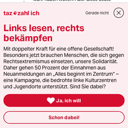
halten ja eh nichts von unserer Art zu
leben, gell?
taz
zahl ich
Gerade nicht

verband-brg.de/ana...funktionaer-
innen/
Links lesen, rechts
bekämpfen
www.spiegel.de/pol...-8191-
23661e124238
Mit doppelter Kraft für eine offene Gesellschaft!
Besonders jetzt brauchen Menschen, die sich gegen
Rechtsextremismus einsetzen, unsere Solidarität.
rero
R
Daher gehen 50 Prozent der Einnahmen aus
27.03.2025
,
00:07 Uhr
Neuanmeldungen an „Alles beginnt im Zentrum“ –
eine Kampagne, die bedrohte linke Kulturzentren
@Kaboom:
und Jugendorte unterstützt. Sind Sie dabei?
Nehmen Sie "Mitte-Rechts" und "Mitte
links" nicht Koalitionen, sondern als

Zusammenfassung der Politik.
Ja, ich will
Dann passt es.
Ob Schwarz-Rot nun wirklich so
Schon dabei!
agieren wird, bleibt abzuwarten.
"Mehrheit der Anhänger aller