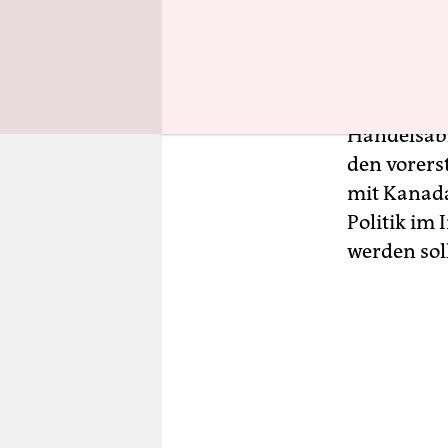
auf Trump,
Politik.
EU-weit si
Handelsabk
den vorers
mit Kanad
Politik im
werden soll