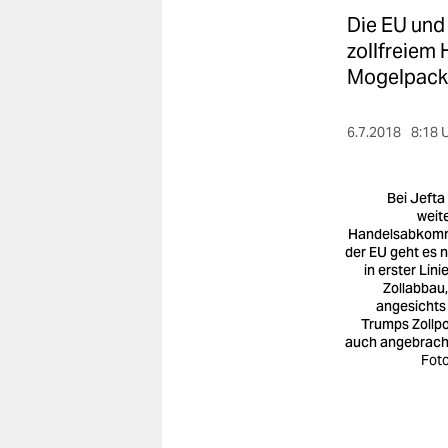
berlin
Die EU und
nord
zollfreiem 
Mogelpack
wahrheit
verlag
6.7.2018
8:18 
verlag
Bei Jefta
veranstaltungen
weit
Handelsabkom
der EU geht es n
shop
in erster Lini
Zollabbau,
fragen & hilfe
angesichts
Trumps Zollpol
unterstützen
auch angebracht
Foto
abo
genossenschaft