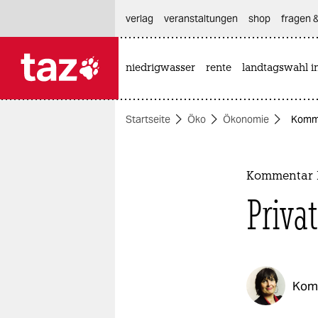
hautnavigation anspringen
hauptinhalt anspringen
footer anspringen
verlag
veranstaltungen
shop
fragen &
niedrigwasser
rente
landtagswahl i

taz zahl ich
taz zahl ich
Startseite
Öko
Ökonomie
Komme
themen
politik
Kommentar 
öko
Priva
gesellschaft
kultur
Kom
sport