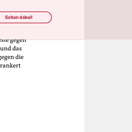
trumpscher
Schon dabei!
ser
ste gegen
 und das
gegen die
erankert