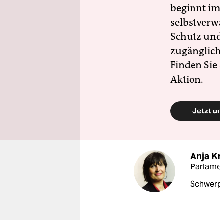
beginnt im
selbstverw
Schutz und 
zugänglich
Finden Sie
Aktion.
Jetzt u
Anja K
Parlam
Schwerp