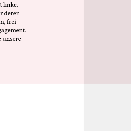
 linke,
ür deren
n, frei
ngagement.
e unsere