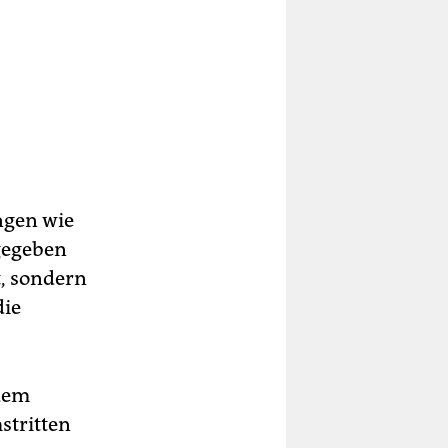
ngen wie
gegeben
t, sondern
die
 dem
tritten