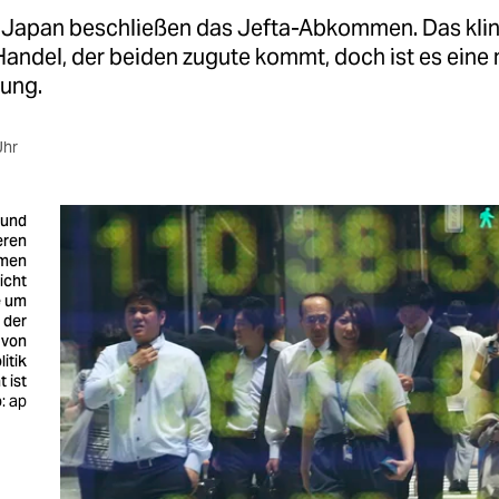
 Japan beschließen das Jefta-Abkommen. Das kli
Handel, der beiden zugute kommt, doch ist es eine 
ung.
Uhr
 und
eren
men
icht
e um
 der
 von
itik
 ist
: ap