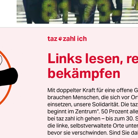
taz
zahl ich

Links lesen, r
a, das Handelsabkommen
zwischen der Europäis
 Japan
, zeigt eins: Die RepräsentantInnen der EU 
bekämpfen
Handelspolitik getarntes neoliberales Programm 
egulierung von Märkten und Privatisierungen ein
el sieht. Bei Jefta und weiteren anstehenden
Mit doppelter Kraft für eine offene G
brauchen Menschen, die sich vor O
ommen der EU geht es nicht in erster Linie um Z
einsetzen, unsere Solidarität. Die ta
chts von Donald Trumps Zollpolitik auch angebrac
beginnt im Zentrum“. 50 Prozent a
n geht es um grundlegende Weichenstellungen fü
bei taz zahl ich gehen – bis zum 30
r beteiligten Wirtschaftsräume unter dem Motto: m
die linke, selbstverwaltete Orte unte
bevor sie verschwinden. Sind Sie da
ne first, Menschen egal. Das ist nicht die richti