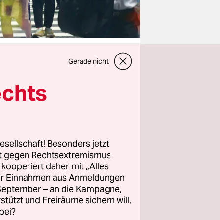
Gerade nicht
echts
chen Union
ziehen ihr
durch, das
esellschaft! Besonders jetzt
rt gegen Rechtsextremismus
ollabbau,
z kooperiert daher mit „Alles
ht ist.
ller Einnahmen aus Anmeldungen
r die
. September – an die Kampagne,
ultinatio­
rstützt und Freiräume sichern will,
bei?
ge Antwort