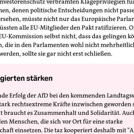
s Investorenschutz verbrämten Klageprivilegien fü
n, denen politische Entscheidungen nicht pass
vorsehen, müsste nicht nur das Europäische Parla
ssten alle EU-Mitglieder den Pakt ratifizieren. 
 EU-Kommission selbst nicht, dass das gelingen k
die in den Parlamenten wohl nicht mehrheitlic
werden, sollte sie gar nicht erst schließen.
gierten stärken
nde Erfolg der AfD bei den kommenden Landtags
 stark rechtsextreme Kräfte inzwischen geworden 
zt braucht es Zusammenhalt und Solidarität. Auc
en Menschen, die sich vor Ort für eine starke
schaft einsetzen. Die taz kooperiert deshalb mit "A