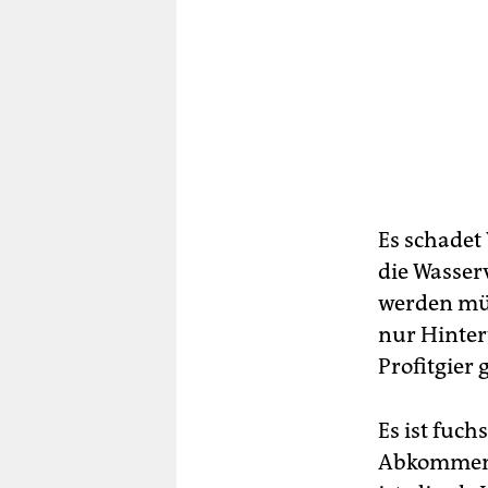
Es schadet
die Wasser
werden müs
nur Hintert
Profitgier 
Es ist fuch
Abkommen 