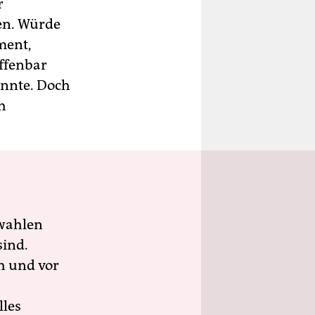
r
en. Würde
ment,
Offenbar
önnte. Doch
h
wahlen
sind.
h und vor
lles