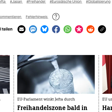
efta
#Japan
#Freihandel
#Europäische Union
#Globalisierung
ommentieren
Fehlerhinweis
 teilen
a
EU-Parlament winkt Jefta durch
EU u
Freihandelszone bald in
Ha