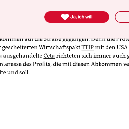
 wie gern behauptet wird. Das ist eine Variante 

Ja, ich will
nd Millionen von BürgerInnen gegen die Logik die
ommen auf die Straße gegangen. Denn die Prote
t gescheiterten Wirtschaftspakt
TTIP
mit den USA
a ausgehandelte
Ceta
richteten sich immer auch 
 Interesse des Profits, die mit diesen Abkommen v
te und soll.