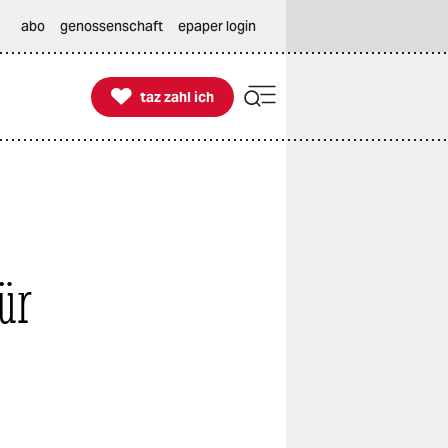
abo
genossenschaft
epaper login

taz zahl ich
taz zahl ich
ür