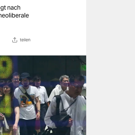
ngt nach
neoliberale
teilen