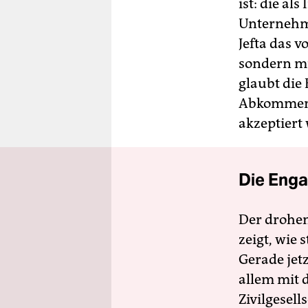
ist: die al
Unternehme
Jefta das 
sondern mü
glaubt die
Abkommen, 
akzeptiert 
Die Enga
Der drohe
zeigt, wie
Gerade jet
allem mit d
Zivilgesell