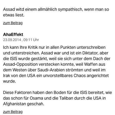
berlin
Assad witd einem allmählich sympathisch, wenn man so
nord
etwas liest.
wahrheit
zum Beitrag
verlag
AhaEffekt
23.09.2014 , 09:11 Uhr
verlag
Ich kann Ihre Kritik nur in allen Punkten unterschreiben
und unterstreichen. Assad war und ist ein Diktator, aber
veranstaltungen
die ISIS wurde gestärkt, weil sie sich unter dem Dach der
Assad-Opposition verstecken konnte, weil Waffen aus
shop
dem Westen über Saudi-Arabien strömten und weil im
fragen & hilfe
Irak von den USA ein unvorstellbares Chaos angerichtet
wurde.
unterstützen
Diese Faktoren haben den Boden für die ISIS bereitet, wie
abo
das schon für Osama und die Taliban durch die USA in
Afghanistan geschah.
genossenschaft
zum Beitrag