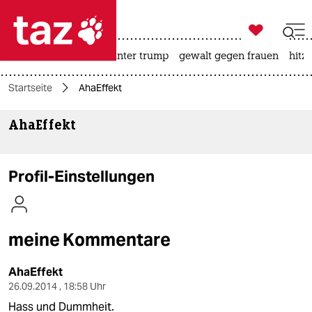

taz zahl ich
nahost-konflikt
usa unter trump
gewalt gegen frauen
hitze

taz zahl ich
Startseite
AhaEffekt
taz zahl ich
AhaEffekt
themen
politik
Profil-Einstellungen
öko
gesellschaft
meine Kommentare
kultur
AhaEffekt
sport
26.09.2014 , 18:58 Uhr
Hass und Dummheit.