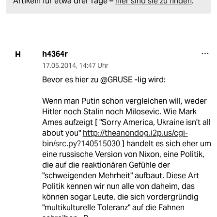
Artikeln für etwa drei Tage –
hier sind sie zu finden
.
h4364r
H
17.05.2014
,
14:47 Uhr
Bevor es hier zu @GRUSE -lig wird:
Wenn man Putin schon vergleichen will, weder
Hitler noch Stalin noch Milosevic. Wie Mark
Ames aufzeigt [ "Sorry America, Ukraine isn't all
about you"
http://theanondog.i2p.us/cgi-
bin/src.py?140515030
] handelt es sich eher um
eine russische Version von Nixon, eine Politik,
die auf die reaktionären Gefühle der
"schweigenden Mehrheit" aufbaut. Diese Art
Politik kennen wir nun alle von daheim, das
können sogar Leute, die sich vordergründig
"multikulturelle Toleranz" auf die Fahnen