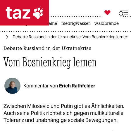

taz zahl ich
hitze
krieg in der ukraine
niedrigwasser
waldbrände

taz zahl ich
ne
Debatte Russland in der Ukrainekrise: Vom Bosnienkrieg lernen
taz zahl ich
Debatte Russland in der Ukrainekrise
themen
Vom Bosnienkrieg lernen
politik
öko
Kommentar von
Erich Rathfelder
gesellschaft
kultur
Zwischen Milosevic und Putin gibt es Ähnlichkeiten.
Auch seine Politik richtet sich gegen multikulturelle
sport
Toleranz und unabhängige soziale Bewegungen.