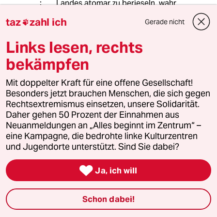
Landes atomar zu berieseln, wahr
werden zu lassen!
taz
zahl ich
Gerade nicht

Links lesen, rechts
dari lafari
DL
bekämpfen
17.05.2014
,
19:31 Uhr
@Heinz Günter Gruse:
Mit doppelter Kraft für eine offene Gesellschaft!
ja genau und morgen die ganze Welt.
Besonders jetzt brauchen Menschen, die sich gegen
übrigens würde die Ukraine noch
Rechtsextremismus einsetzen, unsere Solidarität.
Atomwaffen besitzen wären sie
Daher gehen 50 Prozent der Einnahmen aus
längst verrostet und nicht mehr
Neuanmeldungen an „Alles beginnt im Zentrum“ –
einsatzfähig bei der Finanzlage der
eine Kampagne, die bedrohte linke Kulturzentren
Ukraine
und Jugendorte unterstützt. Sind Sie dabei?

Ja, ich will
Age Krüger
AK
17.05.2014
,
01:35 Uhr
Schon dabei!
@Heinz Günter Gruse:
Naja, es ist ja auch erst 10 Jahre her.