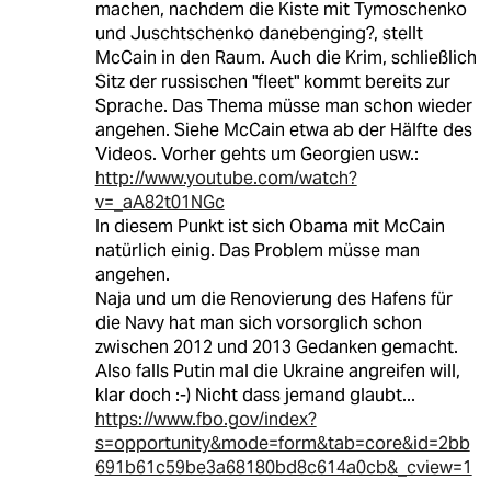
machen, nachdem die Kiste mit Tymoschenko
und Juschtschenko danebenging?, stellt
McCain in den Raum. Auch die Krim, schließlich
Sitz der russischen "fleet" kommt bereits zur
Sprache. Das Thema müsse man schon wieder
angehen. Siehe McCain etwa ab der Hälfte des
Videos. Vorher gehts um Georgien usw.:
http://www.youtube.com/watch?
v=_aA82t01NGc
In diesem Punkt ist sich Obama mit McCain
natürlich einig. Das Problem müsse man
angehen.
Naja und um die Renovierung des Hafens für
die Navy hat man sich vorsorglich schon
zwischen 2012 und 2013 Gedanken gemacht.
Also falls Putin mal die Ukraine angreifen will,
klar doch :-) Nicht dass jemand glaubt...
https://www.fbo.gov/index?
s=opportunity&mode=form&tab=core&id=2bb
691b61c59be3a68180bd8c614a0cb&_cview=1