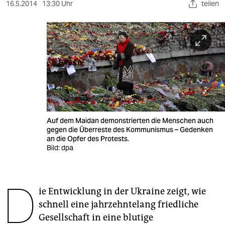
berlin
16.5.2014
13:30 Uhr
teilen
nord
wahrheit
verlag
verlag
veranstaltungen
Auf dem Maidan demonstrierten die Menschen auch
shop
gegen die Überreste des Kommunismus – Gedenken
an die Opfer des Protests.
fragen & hilfe
Bild: dpa
unterstützen
D
abo
ie Entwicklung in der Ukraine zeigt, wie
schnell eine jahrzehntelang friedliche
genossenschaft
Gesellschaft in eine blutige