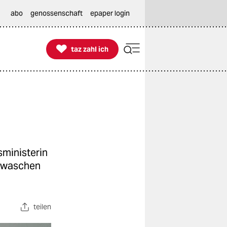
abo
genossenschaft
epaper login

taz zahl ich
taz zahl ich
sministerin
gewaschen
teilen