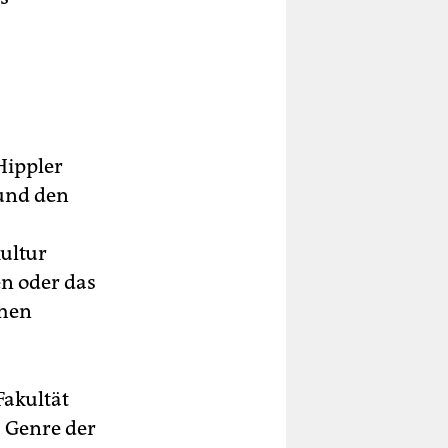
Hippler
 und den
ultur
n oder das
chen
Fakultät
s Genre der