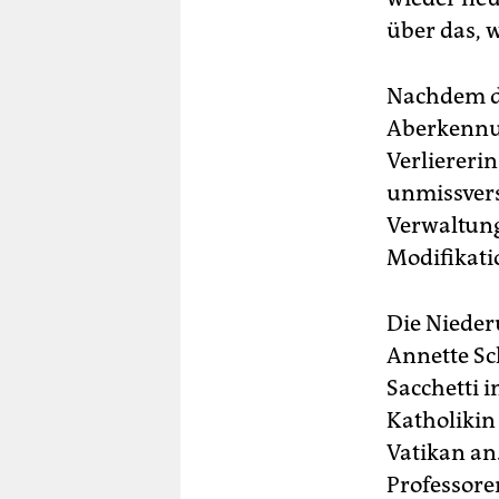
über das, 
Nachdem da
Aberkennung
Verliereri
unmissvers
Verwaltung
Modifikati
Die Nieder
Annette Sc
Sacchetti 
Katholikin
Vatikan an.
Professore