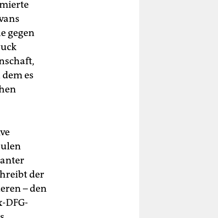
mierte
avans
ne gegen
ruck
nschaft,
n dem es
chen
ive
hulen
ranter
hreibt der
deren – den
x-DFG-
s