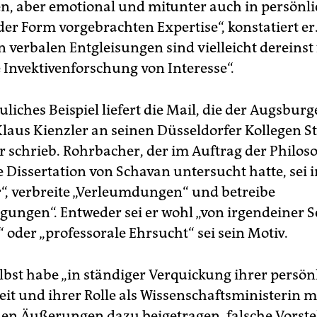
n, aber emotional und mitunter auch in persönli
er Form vorgebrachten Expertise“, konstatiert er.
 verbalen Entgleisungen sind vielleicht dereinst 
e Invektivenforschung von Interesse“.
liches Beispiel liefert die Mail, die der Augsburg
Klaus Kienzler an seinen Düsseldorfer Kollegen S
 schrieb. Rohrbacher, der im Auftrag der Philos
e Dissertation von Schavan untersucht hatte, sei 
r“, verbreite „Verleumdungen“ und betreibe
gungen“. Entweder sei er wohl „von irgendeiner S
 oder „professorale Ehrsucht“ sei sein Motiv.
lbst habe „in ständiger Verquickung ihrer persön
eit und ihrer Rolle als Wissenschaftsministerin 
en Äußerungen dazu beigetragen, falsche Vorst