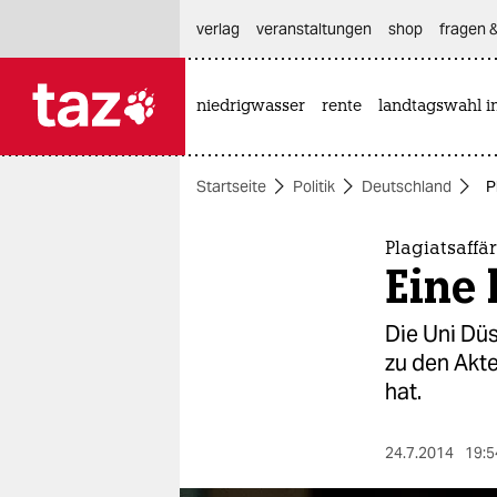
hautnavigation anspringen
hauptinhalt anspringen
footer anspringen
verlag
veranstaltungen
shop
fragen &
niedrigwasser
rente
landtagswahl i

taz zahl ich
taz zahl ich
Startseite
Politik
Deutschland
P
themen
politik
Plagiatsaffä
Eine
öko
Die Uni Dü
gesellschaft
zu den Akt
hat.
kultur
sport
24.7.2014
19:5