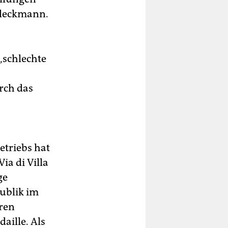
 Bleckmann.
 „schlechte
rch das
etriebs hat
ia di Villa
ge
publik im
hren
aille. Als