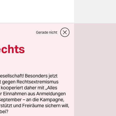
avan nicht
Gerade nicht
 Bundestag
echts
ruar
 Jetzt hat
gt – mit
s pdf
)
esellschaft! Besonders jetzt
rt gegen Rechtsextremismus
z kooperiert daher mit „Alles
aulich“
ller Einnahmen aus Anmeldungen
ltät,
. September – an die Kampagne,
ung mit
rstützt und Freiräume sichern will,
ie ihr beim
bei?