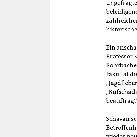
ungefragte
beleidigend
zahlreichen
historisch
Ein anschau
Professor 
Rohrbacher
Fakultät di
„Jagdfiebe
„Rufschädi
beauftragt“
Schavan se
Betroffenh
wieder neu