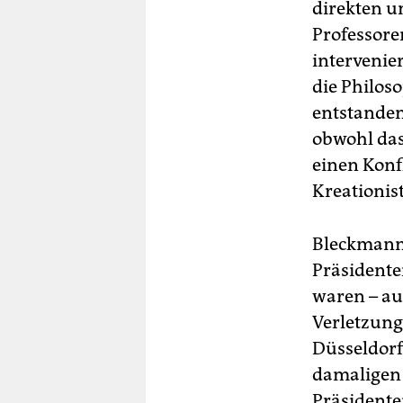
direkten u
Professore
intervenie
die Philos
entstanden
obwohl das
einen Konf
Kreationist
Bleckmann 
Präsidente
waren – au
Verletzung
Düsseldorf
damaligen 
Präsidente