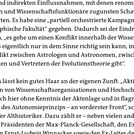
nd indirekten Einflussnahmen, mit denen renom
n und Wissenschaftsfunktionäre zugunsten Sch
rten. Es habe eine „partiell orchestrierte Kampag
ophische Fakultät“ gegeben. Dadurch sei der Eind
, „es gehe um einen Konflikt innerhalb der Wisse
 eigentlich nur in dem Sinne richtig sein kann, i
likt zwischen Astrologen und Astronomen, zwis
en und Vertretern der Evolutionstheorie gibt“.
lässt kein gutes Haar an der eigenen Zunft. „Akt
n von Wissenschaftsorganisationen und Hochsc
ch hier ohne Kenntnis der Aktenlage und in flag
 des Autonomieprinzips – an vorderster Front“, sc
er Althistoriker. Dazu zählt er – neben vielen an
Präsidenten der Max-Planck-Gesellschaft, den E
n Ernst-Ludwig Winnacker sowie den Ex-Leiter de