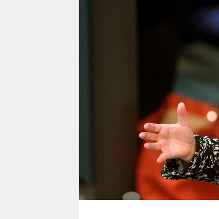
berlin
nord
wahrheit
verlag
verlag
veranstaltungen
shop
fragen & hilfe
unterstützen
abo
genossenschaft