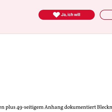
n Titel als willige Helfer zur Seite sprangen.

Ja, ich will
ten plus 49-seitigem Anhang dokumentiert Bleck