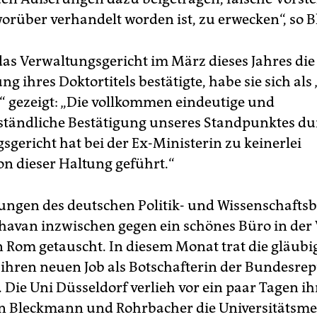
worüber verhandelt worden ist, zu erwecken“, so
s Verwaltungsgericht im März dieses Jahres die
 ihres Doktortitels bestätigte, habe sie sich als
n“ gezeigt: „Die vollkommen eindeutige und
tändliche Bestätigung unseres Standpunktes du
sgericht hat bei der Ex-Ministerin zu keinerlei
on dieser Haltung geführt.“
ungen des deutschen Politik- und Wissenschaftsb
havan inzwischen gegen ein schönes Büro in der V
in Rom getauscht. In diesem Monat trat die gläubi
 ihren neuen Job als Botschafterin der Bundesre
 Die Uni Düsseldorf verlieh vor ein paar Tagen i
n Bleckmann und Rohrbacher die Universitätsmed