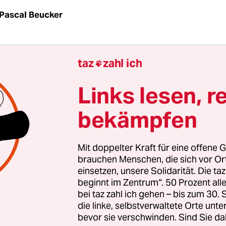
Pascal Beucker
 An die unerfreuliche Episode dürfte Annette Sch
taz
zahl ich

rne erinnert werden. In ihrer Abschiedsrede im
erwähnte die christdemokratische Ex-
Links lesen, r
tsministerin ihre Plagiatsaffäre, die ihr im Feb
bekämpfen
 Jahres den Doktortitel kostete, mit keinem Wort.
sseldorfer Universität den Fall zu den Akten gele
hlussbericht, der sich gewaschen hat. (
Bericht al
Mit doppelter Kraft für eine offene G
brauchen Menschen, die sich vor O
einsetzen, unsere Solidarität. Die ta
t das an den Uni-Senat adressierte und als „vertr
beginnt im Zentrum“. 50 Prozent a
hnete Papier der Dekan der Philosophischen Faku
bei taz zahl ich gehen – bis zum 30
kmann. Es liest sich wie eine bitterböse Abrechn
die linke, selbstverwaltete Orte unte
d etlichen Granden des Wissenschaftsbetriebs, d
bevor sie verschwinden. Sind Sie da