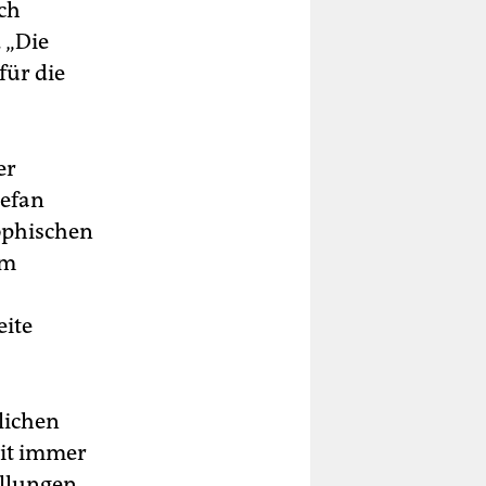
ch
 „Die
für die
er
tefan
ophischen
im
eite
lichen
mit immer
ellungen