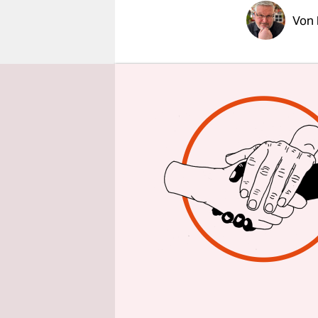
epaper login
Von
KÖLN
taz
|
mehr so ge
Ende Juni 
Wissenschaf
vergangenen
auch die Dü
einem Absc
Verfasst ha
gekennzeic
Bruno Blec
Schavan un