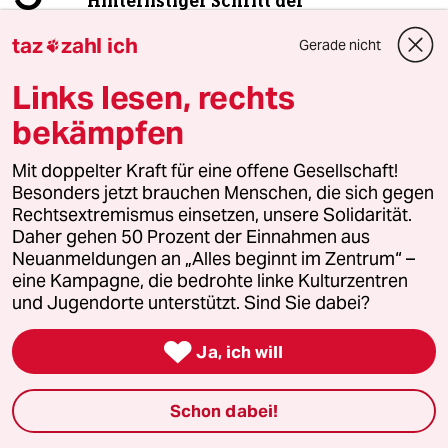
Hinterlistiger Schritt der
Bundesregierung
taz
zahl ich
Gerade nicht

Links lesen, rechts
6
Was tun gegen den Energiewende-Rollback?
bekämpfen
Der Urknall
Mit doppelter Kraft für eine offene Gesellschaft!
Besonders jetzt brauchen Menschen, die sich gegen
taz
Rechtsextremismus einsetzen, unsere Solidarität.

Daher gehen 50 Prozent der Einnahmen aus
Neuanmeldungen an „Alles beginnt im Zentrum“ –
Folgen Sie uns
eine Kampagne, die bedrohte linke Kulturzentren
und Jugendorte unterstützt. Sind Sie dabei?

Ja, ich will
Ressorts
Schon dabei!
Politik