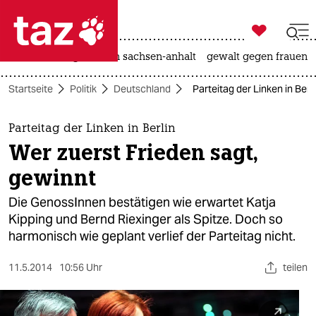

taz zahl ich
hitze
landtagswahl in sachsen-anhalt
gewalt gegen frauen

taz zahl ich
Startseite
Politik
Deutschland
Parteitag der Linken in Berl
taz zahl ich
themen
Parteitag der Linken in Berlin
Wer zuerst Frieden sagt,
politik
gewinnt
öko
Die GenossInnen bestätigen wie erwartet Katja
Kipping und Bernd Riexinger als Spitze. Doch so
gesellschaft
harmonisch wie geplant verlief der Parteitag nicht.
kultur
11.5.2014
10:56 Uhr
teilen
sport