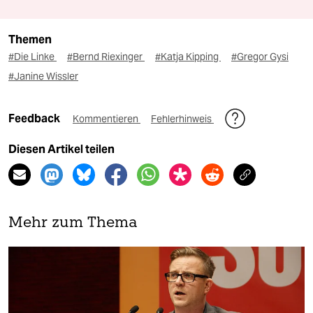
Themen
#Die Linke
#Bernd Riexinger
#Katja Kipping
#Gregor Gysi
#Janine Wissler
Feedback
Kommentieren
Fehlerhinweis
Diesen Artikel teilen
Mehr zum Thema