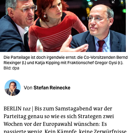
berlin
nord
wahrheit
verlag
verlag
Die Parteilage ist doch irgendwie ernst: die Co-Vorsitzenden Bernd
Riexinger (l.) und Katja Kipping mit Fraktionschef Gregor Gysi (r.).
veranstaltungen
Bild: dpa
shop
fragen & hilfe
Von
Stefan Reinecke
unterstützen
BERLIN
taz
| Bis zum Samstagabend war der
abo
Parteitag genau so wie es sich Strategen zwei
genossenschaft
Wochen vor der Europawahl wünschen: Es
passierte wenig. Kein Kämpfe, keine Zerwürfnisse,