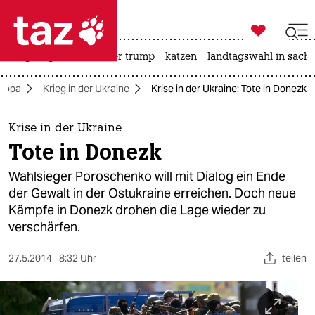

taz zahl ich
bergsteigen
usa unter trump
katzen
landtagswahl in sachs

taz zahl ich
ropa
Krieg in der Ukraine
Krise in der Ukraine: Tote in Donezk
taz zahl ich
themen
Krise in der Ukraine
Tote in Donezk
politik
Wahlsieger Poroschenko will mit Dialog ein Ende
öko
der Gewalt in der Ostukraine erreichen. Doch neue
Kämpfe in Donezk drohen die Lage wieder zu
gesellschaft
verschärfen.
kultur
27.5.2014
8:32 Uhr
teilen
sport