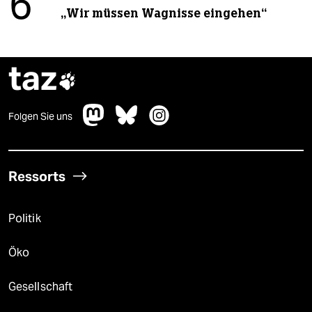
6
„Wir müssen Wagnisse eingehen“
taz

Folgen Sie uns
Ressorts
Politik
Öko
Gesellschaft