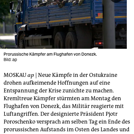
berlin
nord
wahrheit
verlag
verlag
Prorussische Kämpfer am Flughafen von Donezk.
Bild: ap
veranstaltungen
MOSKAU
ap
| Neue Kämpfe in der Ostukraine
shop
drohen aufkeimende Hoffnungen auf eine
fragen & hilfe
Entspannung der Krise zunichte zu machen.
Kremltreue Kämpfer stürmten am Montag den
unterstützen
Flughafen von Donezk, das Militär reagierte mit
abo
Luftangriffen. Der designierte Präsident Pjotr
Poroschenko versprach am selben Tag ein Ende des
genossenschaft
prorussischen Aufstands im Osten des Landes und