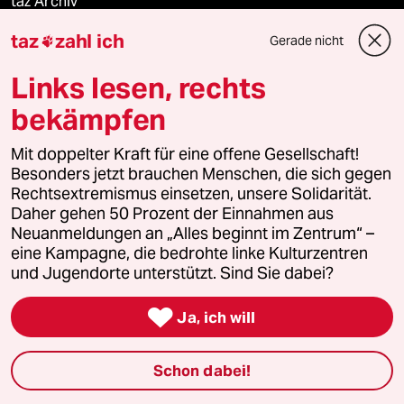
taz Archiv
taz
zahl ich
Gerade nicht

Links lesen, rechts
Mehr taz Angebote
bekämpfen
Reisen
Mit doppelter Kraft für eine offene Gesellschaft!
Besonders jetzt brauchen Menschen, die sich gegen
Kantine
Rechtsextremismus einsetzen, unsere Solidarität.
Daher gehen 50 Prozent der Einnahmen aus
Shop
Neuanmeldungen an „Alles beginnt im Zentrum“ –
eine Kampagne, die bedrohte linke Kulturzentren
und Jugendorte unterstützt. Sind Sie dabei?
Anzeigen

Ja, ich will
Fragen & Hilfe
Schon dabei!