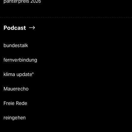
panterpreis 2026
Podcast
bundestalk
fernverbindung
klima update°
Mauerecho
Freie Rede
reingehen