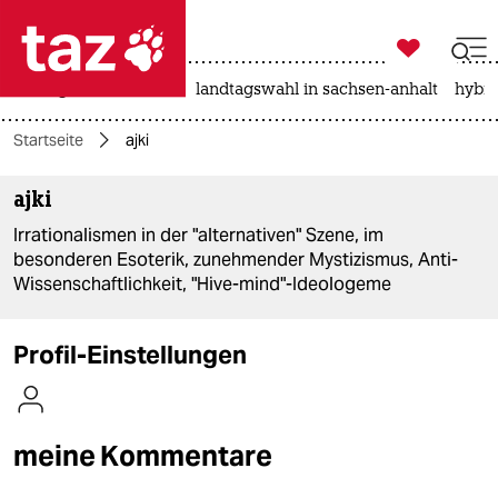

taz zahl ich
niedrigwasser
rente
landtagswahl in sachsen-anhalt
hybri

taz zahl ich
Startseite
ajki
taz zahl ich
ajki
themen
Irrationalismen in der "alternativen" Szene, im
politik
besonderen Esoterik, zunehmender Mystizismus, Anti-
Wissenschaftlichkeit, "Hive-mind"-Ideologeme
öko
gesellschaft
Profil-Einstellungen
kultur
sport
meine Kommentare