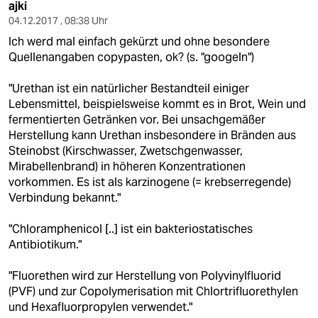
berlin
ajki
04.12.2017 , 08:38 Uhr
nord
Ich werd mal einfach gekürzt und ohne besondere
Quellenangaben copypasten, ok? (s. "googeln")
wahrheit
"Urethan ist ein natürlicher Bestandteil einiger
verlag
Lebensmittel, beispielsweise kommt es in Brot, Wein und
fermentierten Getränken vor. Bei unsachgemäßer
verlag
Herstellung kann Urethan insbesondere in Bränden aus
Steinobst (Kirschwasser, Zwetschgenwasser,
veranstaltungen
Mirabellenbrand) in höheren Konzentrationen
shop
vorkommen. Es ist als karzinogene (= krebserregende)
Verbindung bekannt."
fragen & hilfe
"Chloramphenicol [..] ist ein bakteriostatisches
unterstützen
Antibiotikum."
abo
"Fluorethen wird zur Herstellung von Polyvinylfluorid
(PVF) und zur Copolymerisation mit Chlortrifluorethylen
genossenschaft
und Hexafluorpropylen verwendet."