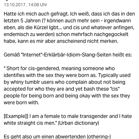
13.10.2017 , 14:08 Uhr
Hatte ich mich auch gefragt. Ich weiß, dass ich das in den
letzten 5 Jahren (? können auch mehr sein - irgendwann
eben, als die Kürzel lgbt... und cis und whatever anfingen,
endemisch zu werden) schon mehrfach nachgegockelt
habe, kann es mir aber anscheinend nicht merken.
Gemäß "Internet"-Erklärbär-Idiom-Slang-Seiten heißt es:
" Short for cis-gendered, meaning someone who
identifies with the sex they were born as. Typically used
by whiny tumblr users who complain about not being
accepted for who they are and yet bash these "cis"
people for being born and being okay with the sex they
were born with.
[Example]] I am a female to male transgender and I hate
white straight cis men." (Urban dictionary)
Es geht also um einen abwertenden (othering-)