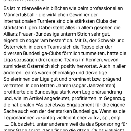
Es ist mittlerweile ein bißchen wie beim professionellen
Männerfußball - die wirklichen Gewinner der
internationalen Turniere sind die stärksten Clubs der
stärksten Ligen. Dabei steht alles in allem gesehen die
Allianz Frauen-Bundesliga unterm Strich sehr gut,
eigentlich sogar "am besten" da. Mit D., der Schweiz und
Österreich, in deren Teams sich die Topspieler der
diversen Bundesliga-Clubs förmlich tummelten, hatte die
Liga sozusagen drei eigene Teams im Rennen, wovon
zumindest Österreich sich positiv hervortat. Auch in allen
anderen Teams waren ehemalige und derzeitige
Spielerinnen der Liga gut und prominent bzw. prägend
vertreten. In den letzten Jahren (sogar Jahrzehnten)
profitierte die Bundesliga stark vom Legionärsandrang
und, wie im Artikel angedeutet, profitierten im Gegenzug
die nationalen FAs bei etwas Engagement für die eigene
Sache auch von der der starken Bundesliga. Wenn es die
Legionärinnen zukünftig vielleicht eher zu frz., sp., engl.
..... Clubs zieht, unter anderem weil da das Sponsoring für
mehr Gage sorgt, dann finden die dtsch. Clubs vielleicht