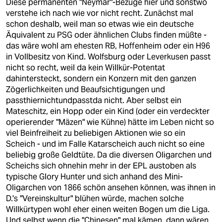
Diese permanenten "Neymar"-Bezüge hier und sonstwo
verstehe ich nach wie vor nicht recht. Zunächst mal
schon deshalb, weil man so etwas wie ein deutsche
Äquivalent zu PSG oder ähnlichen Clubs finden müßte -
das wäre wohl am ehesten RB, Hoffenheim oder ein H96
in Vollbesitz von Kind. Wolfsburg oder Leverkusen passt
nicht so recht, weil da kein Willkür-Potentat
dahintersteckt, sondern ein Konzern mit den ganzen
Zögerlichkeiten und Beaufsichtigungen und
passthiernichtundpasstda nicht. Aber selbst ein
Mateschitz, ein Hopp oder ein Kind (oder ein verdeckter
operierender "Mäzen" wie Kühne) hätte im Leben nicht so
viel Beinfreiheit zu beliebigen Aktionen wie so ein
Scheich - und im Falle Katarscheich auch nicht so eine
beliebig große Geldtüte. Da die diversen Oligarchen und
Scheichs sich ohnehin mehr in der EPL austoben als
typische Glory Hunter und sich anhand des Mini-
Oligarchen von 1866 schön ansehen können, was ihnen in
D.'s "Vereinskultur" blühen würde, machen solche
Willkürtypen wohl eher einen weiten Bogen um die Liga.
Und selbst wenn die "Chinesen" mal kämen, dann wären