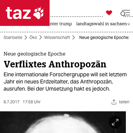

taz zahl ich
nahost-konflikt
usa unter trump
landtagswahl in sachsen-an

taz zahl ich
Startseite
Öko
Wissenschaft
Neue geologische Epoche: Ve
taz zahl ich
themen
Neue geologische Epoche
Verflixtes Anthropozän
politik
Eine internationale Forschergruppe will seit letztem
öko
Jahr ein neues Erdzeitalter, das Anthropozän,
ausrufen. Bei der Umsetzung hakt es jedoch.
gesellschaft
8.7.2017
17:58 Uhr
teilen
kultur
sport