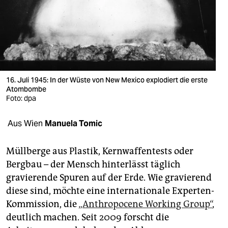
berlin
nord
wahrheit
verlag
16. Juli 1945: In der Wüste von New Mexico explodiert die erste
Atombombe
verlag
Foto: dpa
veranstaltungen
Aus Wien
Manuela Tomic
shop
fragen & hilfe
Müllberge aus Plastik, Kernwaffentests oder
Bergbau – der Mensch hinterlässt täglich
unterstützen
gravierende Spuren auf der Erde. Wie gravierend
diese sind, möchte eine internationale Experten-
abo
Kommission, die
„Anthropocene Working Group“
,
genossenschaft
deutlich machen. Seit 2009 forscht die