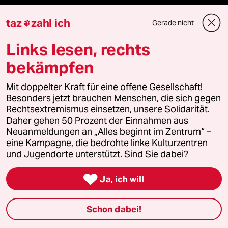
taz
zahl ich
Gerade nicht

Veranstaltungen
Links lesen, rechts
Demnächst
bekämpfen
Vor Ort
Mit doppelter Kraft für eine offene Gesellschaft!
Besonders jetzt brauchen Menschen, die sich gegen
Live im Stream
Rechtsextremismus einsetzen, unsere Solidarität.
Daher gehen 50 Prozent der Einnahmen aus
Neuanmeldungen an „Alles beginnt im Zentrum“ –
Vergangene
eine Kampagne, die bedrohte linke Kulturzentren
und Jugendorte unterstützt. Sind Sie dabei?
taz lab 2027

Ja, ich will
Mehr taz Lesestoff
Schon dabei!