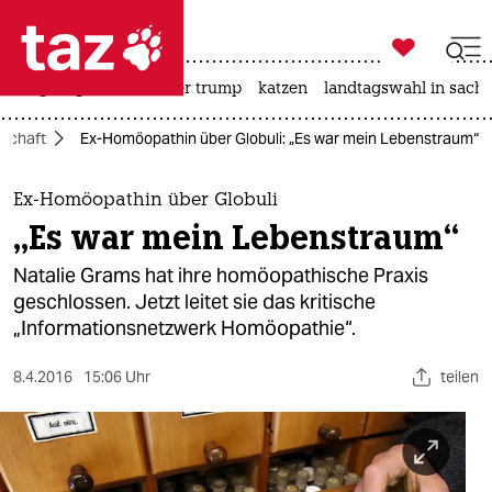

taz zahl ich
bergsteigen
usa unter trump
katzen
landtagswahl in sachs

taz zahl ich
schaft
Ex-Homöopathin über Globuli: „Es war mein Lebenstraum“
taz zahl ich
themen
Ex-Homöopathin über Globuli
„Es war mein Lebenstraum“
politik
Natalie Grams hat ihre homöopathische Praxis
öko
geschlossen. Jetzt leitet sie das kritische
„Informationsnetzwerk Homöopathie“.
gesellschaft
8.4.2016
15:06 Uhr
teilen
kultur
sport