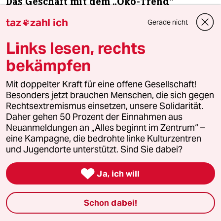
Das Geschäft mit dem „Öko-Trend“
Viele gesetzliche Krankenkassen zahlen für
taz
zahl ich
Gerade nicht

Homöopathie-Leistungen – aufgrund der großen
Kundennachfrage. Das stößt auch auf Kritik.
Links lesen, rechts
Von
Klara Weidemann
bekämpfen
Mit doppelter Kraft für eine offene Gesellschaft!
Besonders jetzt brauchen Menschen, die sich gegen
Rechtsextremismus einsetzen, unsere Solidarität.
Daher gehen 50 Prozent der Einnahmen aus
Neuanmeldungen an „Alles beginnt im Zentrum“ –
eine Kampagne, die bedrohte linke Kulturzentren
und Jugendorte unterstützt. Sind Sie dabei?

Ja, ich will
Jahrestreffen der „Skeptiker“
Schon dabei!
Zweifeln hält gesund