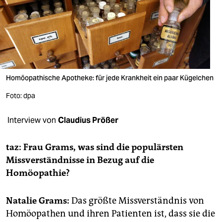
berlin
nord
wahrheit
verlag
Homöopathische Apotheke: für jede Krankheit ein paar Kügelchen
verlag
Foto: dpa
veranstaltungen
Interview von
Claudius Prößer
shop
fragen & hilfe
taz: Frau Grams, was sind die populärsten
Missverständnisse in Bezug auf die
unterstützen
Homöopathie?
abo
Natalie Grams:
Das größte Missverständnis von
genossenschaft
Homöopathen und ihren Patienten ist, dass sie die