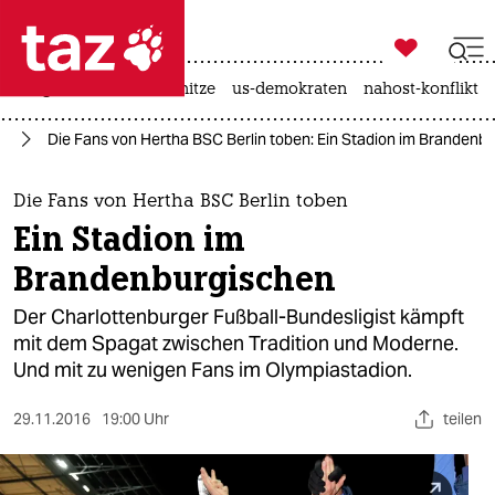

taz zahl ich
krieg in der ukraine
hitze
us-demokraten
nahost-konflikt

taz zahl ich
ll
Die Fans von Hertha BSC Berlin toben: Ein Stadion im Brandenb
taz zahl ich
themen
Die Fans von Hertha BSC Berlin toben
Ein Stadion im
politik
Brandenburgischen
öko
Der Charlottenburger Fußball-Bundesligist kämpft
mit dem Spagat zwischen Tradition und Moderne.
gesellschaft
Und mit zu wenigen Fans im Olympiastadion.
kultur
29.11.2016
19:00 Uhr
teilen
sport