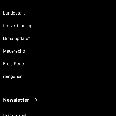
bundestalk
fernverbindung
klima update°
Mauerecho
Freie Rede
reingehen
Newsletter
team zukunft