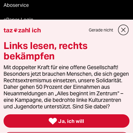
Aboservice
ePaper Login
taz
zahl ich
Gerade nicht

Downloads für Abonnierende
Links lesen, rechts
bekämpfen
© 2026 taz Verlags und Vertriebs GmbH
Mit doppelter Kraft für eine offene Gesellschaft!
Alle Rechte vorbehalten. Bei rechtlichen Fragen oder für Genehmigungen
wenden Sie sich bitte an
lizenzen@taz.de
Besonders jetzt brauchen Menschen, die sich gegen
Rechtsextremismus einsetzen, unsere Solidarität.
Daher gehen 50 Prozent der Einnahmen aus
Feedback
Redaktionsstatut
Kommune-Richtlinien
KI-
Neuanmeldungen an „Alles beginnt im Zentrum“ –
eine Kampagne, die bedrohte linke Kulturzentren
Leitlinie
Informant
Datenschutz
Impressum
AGB
und Jugendorte unterstützt. Sind Sie dabei?
Seitenwende
Einwilligungen widerrufen (Ads)

Ja, ich will