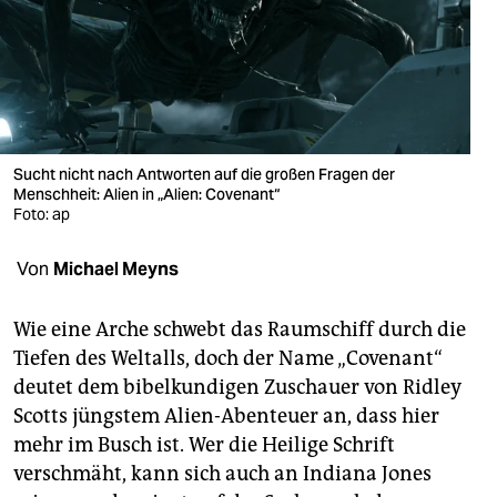
berlin
nord
wahrheit
verlag
Sucht nicht nach Antworten auf die großen Fragen der
Menschheit: Alien in „Alien: Covenant“
verlag
Foto: ap
veranstaltungen
Von
Michael Meyns
shop
fragen & hilfe
Wie eine Arche schwebt das Raumschiff durch die
Tiefen des Weltalls, doch der Name „Covenant“
unterstützen
deutet dem bibelkundigen Zuschauer von Ridley
Scotts jüngstem Alien-Abenteuer an, dass hier
abo
mehr im Busch ist. Wer die Heilige Schrift
genossenschaft
verschmäht, kann sich auch an Indiana Jones