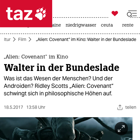

taz zahl ich
hitze
krieg in der ukraine
niedrigwasser
ceuta
rente

taz zahl ich
Kultur
Film
„Alien: Covenant“ im Kino: Walter in der Bundeslade
taz zahl ich
themen
„Alien: Covenant“ im Kino
Walter in der Bundeslade
politik
Was ist das Wesen der Menschen? Und der
öko
Androiden? Ridley Scotts „Alien: Covenant“
schwingt sich in philosophische Höhen auf.
gesellschaft
18.5.2017
13:58 Uhr
teilen
kultur
sport