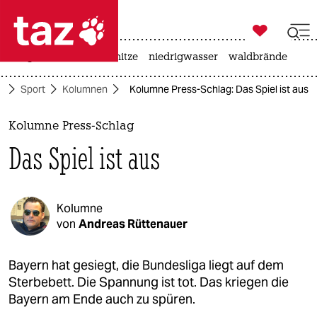

taz zahl ich
krieg in der ukraine
hitze
niedrigwasser
waldbrände

taz zahl ich
e
Sport
Kolumnen
Kolumne Press-Schlag: Das Spiel ist aus
taz zahl ich
themen
Kolumne Press-Schlag
Das Spiel ist aus
politik
öko
Kolumne
gesellschaft
von
Andreas Rüttenauer
kultur
Bayern hat gesiegt, die Bundesliga liegt auf dem
Sterbebett. Die Spannung ist tot. Das kriegen die
sport
Bayern am Ende auch zu spüren.