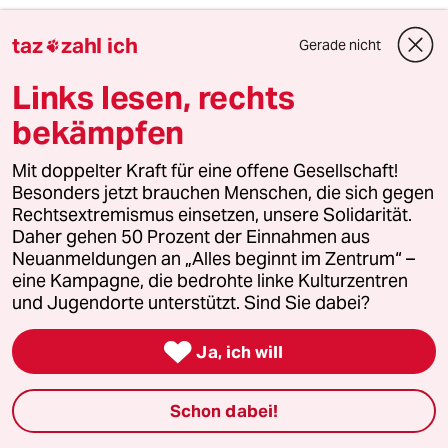
1
Krise der Demokratie
taz
zahl ich
Gerade nicht

AfD-Wählen als Triebabfuhr
Links lesen, rechts
bekämpfen
2
Bundeszentrale für Politische Bildung
Zurück zu den Antikommunistischen
Mit doppelter Kraft für eine offene Gesellschaft!
Wurzeln
Besonders jetzt brauchen Menschen, die sich gegen
Rechtsextremismus einsetzen, unsere Solidarität.
Daher gehen 50 Prozent der Einnahmen aus
Neuanmeldungen an „Alles beginnt im Zentrum“ –
3
Nein zum Zivildienst
eine Kampagne, die bedrohte linke Kulturzentren
Hinterlistiger Schritt der
und Jugendorte unterstützt. Sind Sie dabei?
Bundesregierung

Ja, ich will
4
Zivildienst
Schon dabei!
Zwangsdienst als Randnotiz