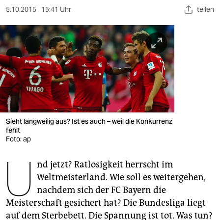
berlin
5.10.2015
15:41 Uhr
teilen
nord
wahrheit
verlag
verlag
veranstaltungen
Sieht langweilig aus? Ist es auch – weil die Konkurrenz
shop
fehlt
Foto: ap
fragen & hilfe
U
unterstützen
nd jetzt? Ratlosigkeit herrscht im
Weltmeisterland. Wie soll es weitergehen,
abo
nachdem sich der FC Bayern die
Meisterschaft gesichert hat? Die Bundesliga liegt
genossenschaft
auf dem Sterbebett. Die Spannung ist tot. Was tun?