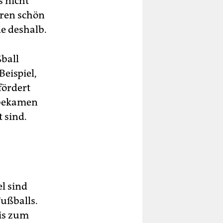
s nicht
eren schön
e deshalb.
ßball
Beispiel,
fördert
 bekamen
t sind.
l sind
Fußballs.
bis zum