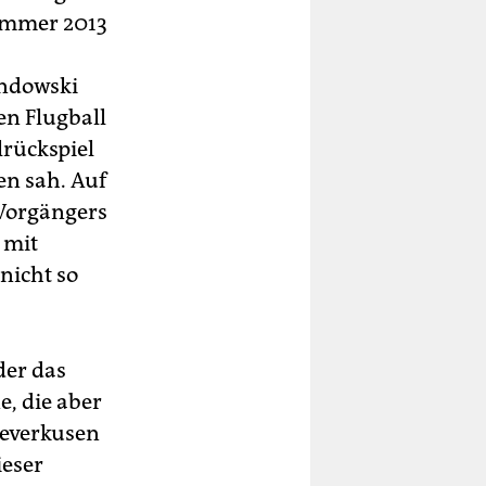
Sommer 2013
andowski
en Flugball
rückspiel
en sah. Auf
 Vorgängers
 mit
nicht so
der das
, die aber
Leverkusen
ieser