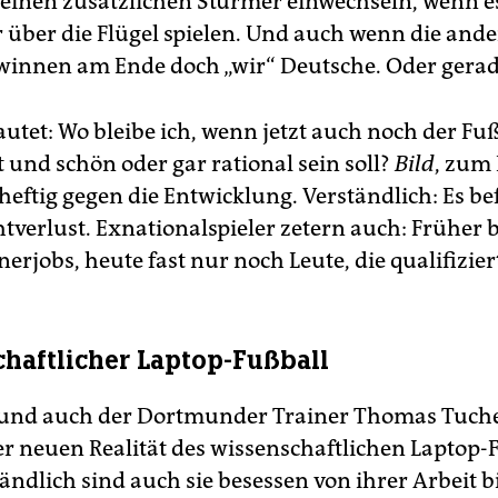
einen zusätzlichen Stürmer einwechseln, wenn e
r über die Flügel spielen. Und auch wenn die and
ewinnen am Ende doch „wir“ Deutsche. Oder gerad
autet: Wo bleibe ich, wenn jetzt auch noch der Fu
 und schön oder gar rational sein soll?
Bild
, zum 
heftig gegen die Entwicklung. Verständlich: Es be
tverlust. Exnationalspieler zetern auch: Früher
inerjobs, heute fast nur noch Leute, die qualifizier
haftlicher Laptop-Fußball
und auch der Dortmunder Trainer Thomas Tuche
r neuen Realität des wissenschaftlichen Laptop-
tändlich sind auch sie besessen von ihrer Arbeit 