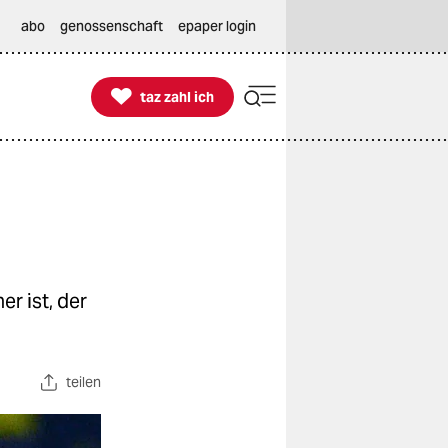
abo
genossenschaft
epaper login

taz zahl ich
taz zahl ich
r ist, der
teilen