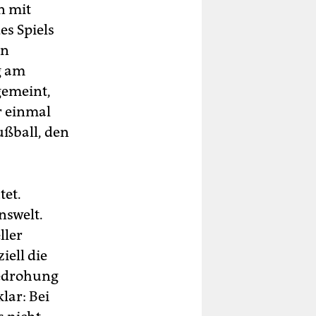
n mit
es Spiels
en
g am
 gemeint,
r einmal
ußball, den
tet.
nswelt.
ller
ell die
Bedrohung
lar: Bei