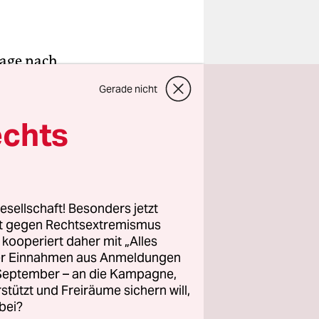
rage nach
la. Wie wir
Gerade nicht
al in Folge
les klar
echts
rte Kritiker
prüchen
die
 Dafür- und
esellschaft! Besonders jetzt
rt gegen Rechtsextremismus
 der
z kooperiert daher mit „Alles
tfurth und
ller Einnahmen aus Anmeldungen
. September – an die Kampagne,
rstützt und Freiräume sichern will,
bei?