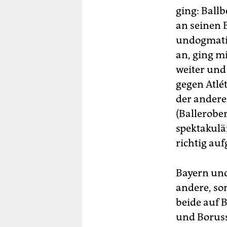
ging: Ball
an seinen 
undogmatis
an, ging m
weiter und
gegen Atlé
der andere
(Ballerober
spektakulä
richtig aufg
Bayern und
andere, so
beide auf 
und Boruss