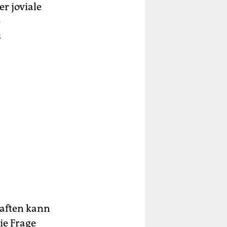
r joviale
e
s
aften kann
ie Frage