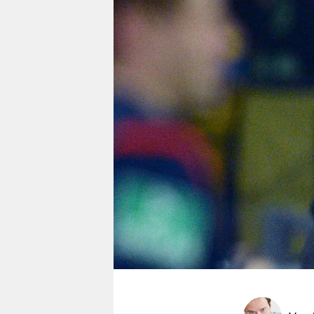
berlin
nord
wahrheit
verlag
verlag
veranstaltungen
shop
fragen & hilfe
unterstützen
abo
genossenschaft