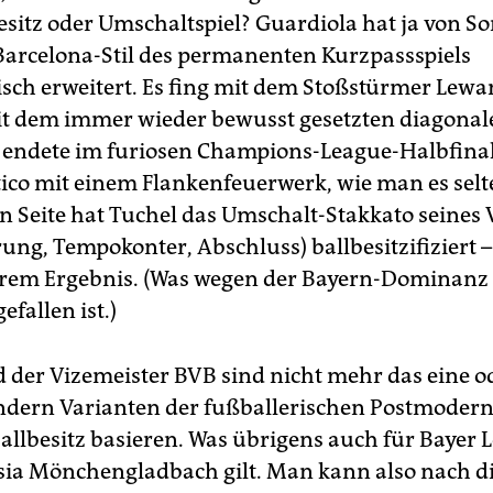
besitz oder Umschaltspiel? Guardiola hat ja von 
Barcelona-Stil des permanenten Kurzpassspiels
ch erweitert. Es fing mit dem Stoßstürmer Lew
it dem immer wieder bewusst gesetzten diagonal
 endete im furiosen Champions-League-Halbfinal
tico mit einem Flankenfeuerwerk, wie man es selt
n Seite hat Tuchel das Umschalt-Stakkato seines
ung, Tempokonter, Abschluss) ballbesitzifiziert –
rem Ergebnis. (Was wegen der Bayern-Dominanz 
efallen ist.)
 der Vizemeister BVB sind nicht mehr das eine o
ndern Varianten der fußballerischen Postmoderne
Ballbesitz basieren. Was übrigens auch für Bayer 
ia Mönchengladbach gilt. Man kann also nach d