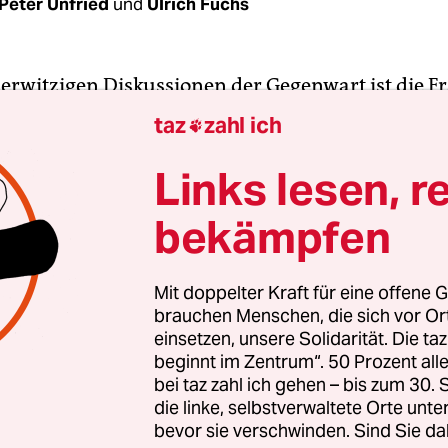
Peter Unfried
und
Ulrich Fuchs
berwitzigen Diskussionen der Gegenwart ist die F
benden Leistung des Fußballtrainers Josep Guardio
taz
zahl ich

t der Katalane mit dem FC Bayern München dreim
ions League
nicht
gewonnen. Womit für manche al
Links lesen, r
endet. Oder gleich: gescheitert. Besonders raffinie
bekämpfen
n das so, dass er damit ja wohl den eigenen Ans
t habe. Und noch raffiniertere Kritiker erklären 
Frage zum „Kulturkampf“, in dem sich die neuen
Mit doppelter Kraft für eine offene G
brauchen Menschen, die sich vor O
eologen der gefährlichen Religion Ballbesitz auf
einsetzen, unsere Solidarität. Die ta
so verbittert gegenüberstehen wie einst Jutta Di
beginnt im Zentrum“. 50 Prozent a
n-Bendit.
bei taz zahl ich gehen – bis zum 30
die linke, selbstverwaltete Orte unte
bevor sie verschwinden. Sind Sie da
plett falsch.