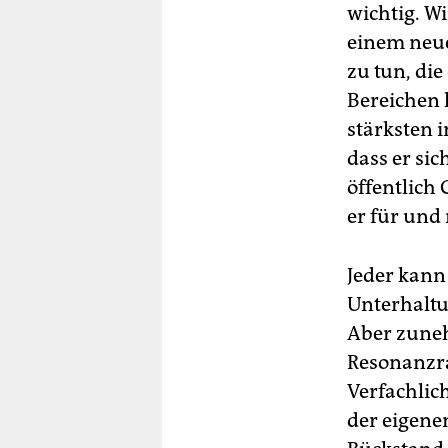
wichtig. W
einem neue
zu tun, di
Bereichen 
stärksten i
dass er si
öffentlich
er für und
Jeder kann
Unterhaltu
Aber zuneh
Resonanzra
Verfachlic
der eigene