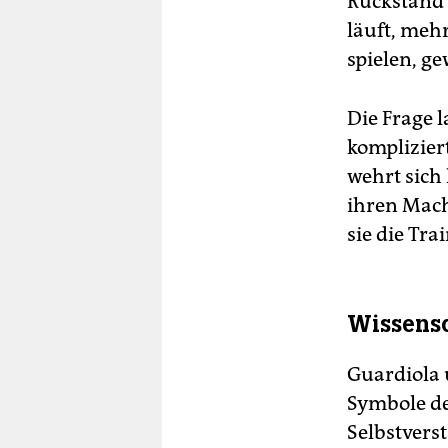
Rückstand 
läuft, meh
spielen, g
Die Frage l
kompliziert
wehrt sich 
ihren Mach
sie die Tra
Wissensc
Guardiola 
Symbole de
Selbstvers