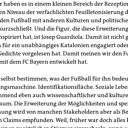
ir haben es in einem kleinen Bereich der Rezeptio
n Niveau der verfachlichten Feuilletonisierung d
e den Fußball mit anderen Kulturen und politisch
kurzschließt. Und die Figur, die diese Erweiterun
nspiriert hat, ist Josep Guardiola. Damit ist nicht
ch für ein unabhängiges Katalonien engagiert ode
 Gedichte vorgelesen hat. Damit meinen wir den F
 mit dem FC Bayern entwickelt hat.
 selbst bestimmen, was der Fußball für ihn bedeu
ngsmaschine. Identifikationsfläche. Soziale Lebe
mend eben auch wissenschaftlicher und kulture
um. Die Erweiterung der Möglichkeiten und spezi
hung wird von manchen Stakeholdern aber als 
n Claims empfunden. Weil, früher war doch alles k