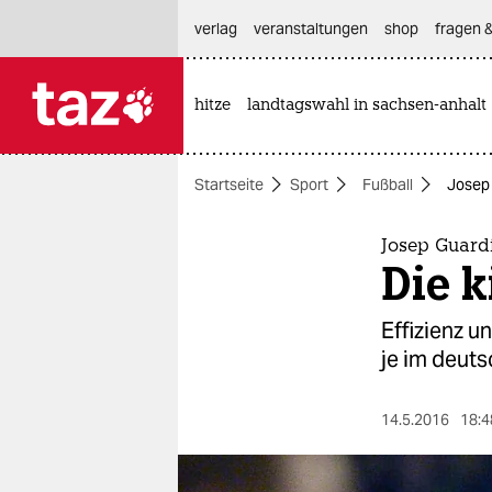
hautnavigation anspringen
hauptinhalt anspringen
footer anspringen
verlag
veranstaltungen
shop
fragen &
hitze
landtagswahl in sachsen-anhalt

taz zahl ich
taz zahl ich
Startseite
Sport
Fußball
Josep 
themen
politik
Josep Guardi
Die 
öko
Effizienz u
gesellschaft
je im deuts
kultur
14.5.2016
18:4
sport