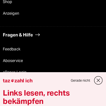
Shop
Anzeigen
Fragen & Hilfe
Feedback
Aboservice
ePaper Login
taz
zahl ich
Gerade nicht

Downloads für Abonnierende
Links lesen, rechts
bekämpfen
© 2026 taz Verlags und Vertriebs GmbH