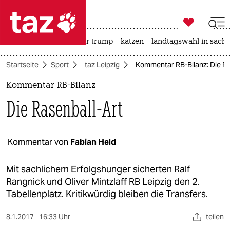

taz zahl ich
bergsteigen
usa unter trump
katzen
landtagswahl in sachs

taz zahl ich
Startseite
Sport
taz Leipzig
Kommentar RB-Bilanz: Die Ra
taz zahl ich
Kommentar RB-Bilanz
themen
Die Rasenball-Art
politik
öko
Kommentar von
Fabian Held
gesellschaft
Mit sachlichem Erfolgshunger sicherten Ralf
Rangnick und Oliver Mintzlaff RB Leipzig den 2.
kultur
Tabellenplatz. Kritikwürdig bleiben die Transfers.
sport
8.1.2017
16:33 Uhr
teilen