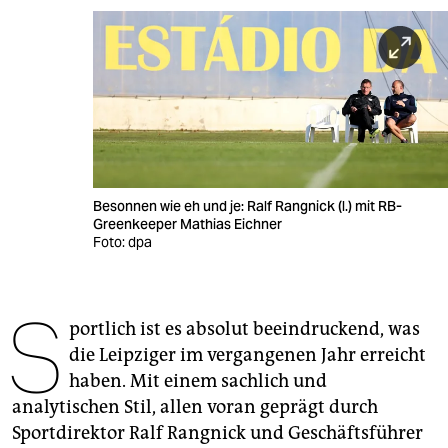
berlin
nord
wahrheit
verlag
verlag
Besonnen wie eh und je: Ralf Rangnick (l.) mit RB-
veranstaltungen
Greenkeeper Mathias Eichner
Foto: dpa
shop
fragen & hilfe
S
portlich ist es absolut beeindruckend, was
unterstützen
die Leipziger im vergangenen Jahr erreicht
abo
haben. Mit einem sachlich und
analytischen Stil, allen voran geprägt durch
genossenschaft
Sportdirektor Ralf Rangnick und Geschäftsführer