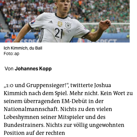
berlin
nord
wahrheit
verlag
Ich Kimmich, du Ball
verlag
Foto: ap
veranstaltungen
Von
Johannes Kopp
shop
„1:0 und Gruppensieger!“, twitterte Joshua
fragen & hilfe
Kimmich nach dem Spiel. Mehr nicht. Kein Wort zu
seinem überragenden EM-Debüt in der
unterstützen
Nationalmannschaft. Nichts zu den vielen
abo
Lobeshymnen seiner Mitspieler und des
Bundestrainers. Nichts zur völlig ungewohnten
genossenschaft
Position auf der rechten