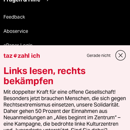
Feedback
Aboservice
ePaper Login
taz
zahl ich
Gerade nicht

Downloads für Abonnierende
Links lesen, rechts
bekämpfen
© 2026 taz Verlags und Vertriebs GmbH
Mit doppelter Kraft für eine offene Gesellschaft!
Alle Rechte vorbehalten. Bei rechtlichen Fragen oder für Genehmigungen
wenden Sie sich bitte an
lizenzen@taz.de
Besonders jetzt brauchen Menschen, die sich gegen
Rechtsextremismus einsetzen, unsere Solidarität.
Daher gehen 50 Prozent der Einnahmen aus
Feedback
Redaktionsstatut
Kommune-Richtlinien
KI-
Neuanmeldungen an „Alles beginnt im Zentrum“ –
eine Kampagne, die bedrohte linke Kulturzentren
Leitlinie
Informant
Datenschutz
Impressum
AGB