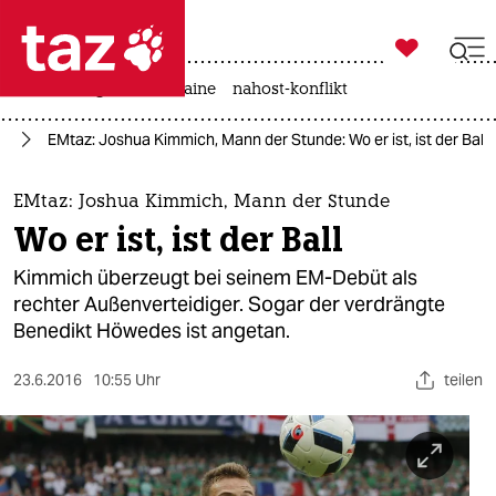

taz zahl ich
hitze
krieg in der ukraine
nahost-konflikt

taz zahl ich
24
EMtaz: Joshua Kimmich, Mann der Stunde: Wo er ist, ist der Ball
taz zahl ich
themen
EMtaz: Joshua Kimmich, Mann der Stunde
Wo er ist, ist der Ball
politik
Kimmich überzeugt bei seinem EM-Debüt als
öko
rechter Außenverteidiger. Sogar der verdrängte
Benedikt Höwedes ist angetan.
gesellschaft
23.6.2016
10:55 Uhr
teilen
kultur
sport