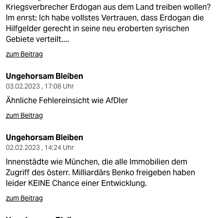
berlin
Kriegsverbrecher Erdogan aus dem Land treiben wollen?
Im enrst: Ich habe vollstes Vertrauen, dass Erdogan die
nord
Hilfgelder gerecht in seine neu eroberten syrischen
Gebiete verteilt....
wahrheit
zum Beitrag
verlag
Ungehorsam Bleiben
verlag
03.02.2023 , 17:08 Uhr
Ähnliche Fehlereinsicht wie AfDler
veranstaltungen
zum Beitrag
shop
Ungehorsam Bleiben
fragen & hilfe
02.02.2023 , 14:24 Uhr
unterstützen
Innenstädte wie München, die alle Immobilien dem
Zugriff des österr. Milliardärs Benko freigeben haben
abo
leider KEINE Chance einer Entwicklung.
zum Beitrag
genossenschaft