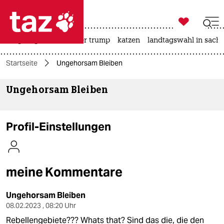

taz zahl ich
bergsteigen
usa unter trump
katzen
landtagswahl in sachs

taz zahl ich
Startseite
Ungehorsam Bleiben
taz zahl ich
Ungehorsam Bleiben
themen
politik
Profil-Einstellungen
öko
gesellschaft
meine Kommentare
kultur
Ungehorsam Bleiben
sport
08.02.2023 , 08:20 Uhr
Rebellengebiete??? Whats that? Sind das die, die den