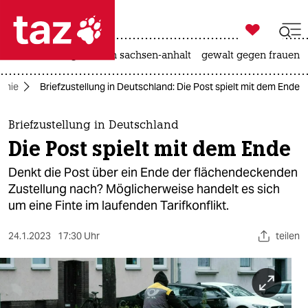

taz zahl ich
hitze
landtagswahl in sachsen-anhalt
gewalt gegen frauen

taz zahl ich
omie
Briefzustellung in Deutschland: Die Post spielt mit dem Ende
taz zahl ich
themen
Briefzustellung in Deutschland
Die Post spielt mit dem Ende
politik
Denkt die Post über ein Ende der flächendeckenden
öko
Zustellung nach? Möglicherweise handelt es sich
um eine Finte im laufenden Tarifkonflikt.
gesellschaft
24.1.2023
17:30 Uhr
teilen
kultur
sport