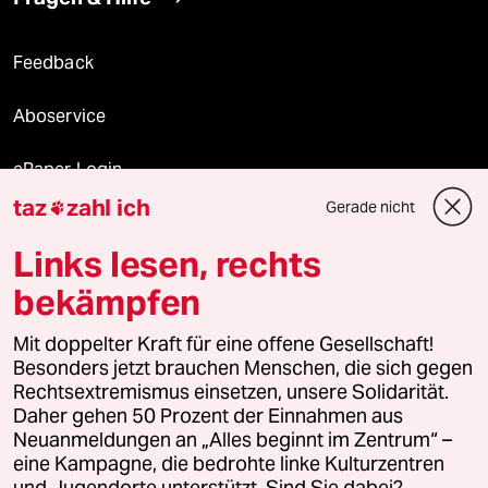
Feedback
Aboservice
ePaper Login
taz
zahl ich
Gerade nicht

Downloads für Abonnierende
Links lesen, rechts
bekämpfen
© 2026 taz Verlags und Vertriebs GmbH
Alle Rechte vorbehalten. Bei rechtlichen Fragen oder für Genehmigungen
Mit doppelter Kraft für eine offene Gesellschaft!
wenden Sie sich bitte an
lizenzen@taz.de
Besonders jetzt brauchen Menschen, die sich gegen
Rechtsextremismus einsetzen, unsere Solidarität.
Daher gehen 50 Prozent der Einnahmen aus
Feedback
Redaktionsstatut
Kommune-Richtlinien
KI-
Neuanmeldungen an „Alles beginnt im Zentrum“ –
eine Kampagne, die bedrohte linke Kulturzentren
Leitlinie
Informant
Datenschutz
Impressum
AGB