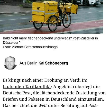
berlin
nord
wahrheit
verlag
Bald nicht mehr flächendeckend unterwegs? Post-Zusteller in
verlag
Düsseldorf
Foto: Michael Gstettenbauer/imago
veranstaltungen
shop
Aus Berlin
Kai Schöneberg
fragen & hilfe
Es klingt nach einer Drohung an Verdi
im
unterstützen
laufenden Tarifkonflikt
: Angeblich überlegt die
abo
Deutsche Post, die flächendeckende Zustellung von
Briefen und Paketen in Deutschland einzustellen.
genossenschaft
Das berichtet die
Welt
unter Berufung auf Post-