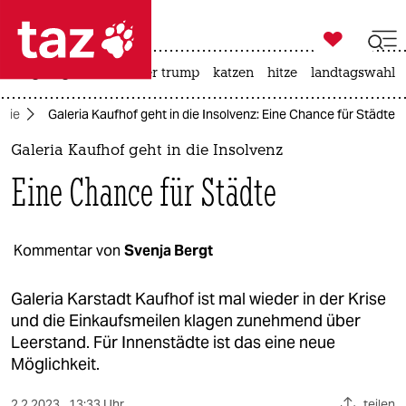

taz zahl ich
bergsteigen
usa unter trump
katzen
hitze
landtagswahl i

taz zahl ich
mie
Galeria Kaufhof geht in die Insolvenz: Eine Chance für Städte
taz zahl ich
Galeria Kaufhof geht in die Insolvenz
themen
Eine Chance für Städte
politik
öko
Kommentar von
Svenja Bergt
gesellschaft
Galeria Karstadt Kaufhof ist mal wieder in der Krise
und die Einkaufsmeilen klagen zunehmend über
kultur
Leerstand. Für Innenstädte ist das eine neue
Möglichkeit.
sport
2.2.2023
13:33 Uhr
teilen