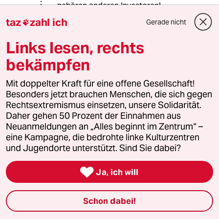
gehören anderen Investoren!
taz
zahl ich
Gerade nicht

Links lesen, rechts
Heidi Schneider
HS
02.02.2023
,
14:24 Uhr
bekämpfen
@schnarchnase:
Schnarchnase
Mit doppelter Kraft für eine offene Gesellschaft!
Endlich mal jemand der versteht was
Besonders jetzt brauchen Menschen, die sich gegen
hier abläuft. Benco ist
Rechtsextremismus einsetzen, unsere Solidarität.
Immobilienunternehmer, nicht
Daher gehen 50 Prozent der Einnahmen aus
Händler. Wie es läuft habe ich damals
Neuanmeldungen an „Alles beginnt im Zentrum“ –
schon vorausgesagt. Benco hat die
eine Kampagne, die bedrohte linke Kulturzentren
ganzen Immobilien und der
und Jugendorte unterstützt. Sind Sie dabei?
Steuerzahler die Pleite. Benco lacht
sich kaputt.

Ja, ich will
Schon dabei!
Diogeno
D
02.02.2023
,
14:10 Uhr