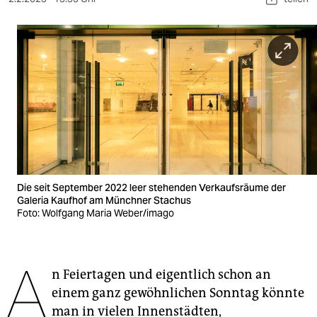
berlin
nord
wahrheit
verlag
verlag
veranstaltungen
shop
Die seit September 2022 leer stehenden Verkaufsräume der
Galeria Kaufhof am Münchner Stachus
fragen & hilfe
Foto: Wolfgang Maria Weber/imago
unterstützen
A
abo
n Feiertagen und eigentlich schon an
genossenschaft
einem ganz gewöhnlichen Sonntag könnte
man in vielen Innenstädten,