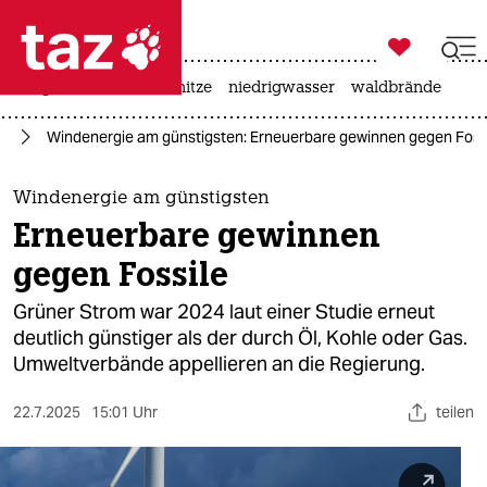

taz zahl ich
krieg in der ukraine
hitze
niedrigwasser
waldbrände

taz zahl ich
el
Windenergie am günstigsten: Erneuerbare gewinnen gegen Foss
taz zahl ich
themen
Windenergie am günstigsten
Erneuerbare gewinnen
politik
gegen Fossile
öko
Grüner Strom war 2024 laut einer Studie erneut
deutlich günstiger als der durch Öl, Kohle oder Gas.
gesellschaft
Um­welt­verbände appellieren an die Regierung.
kultur
22.7.2025
15:01 Uhr
teilen
sport