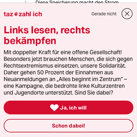
Diese Speicherung macht den Strom
noch teurer und würde für die
taz
zahl ich
Gerade nicht

komplette Versorgung nicht
annähernd reichen.
Links lesen, rechts
bekämpfen
MHtaz
M
Mit doppelter Kraft für eine offene Gesellschaft!
23.07.2025
,
13:04 Uhr
Besonders jetzt brauchen Menschen, die sich gegen
@ludwig_777:
Rechtsextremismus einsetzen, unsere Solidarität.
Sie man den Strom teurer, aber nicht
Daher gehen 50 Prozent der Einnahmen aus
"noch teurer", weil er billig ist.
Neuanmeldungen an „Alles beginnt im Zentrum“ –
eine Kampagne, die bedrohte linke Kulturzentren
und Jugendorte unterstützt. Sind Sie dabei?
FtznFrtz
F

22.07.2025
,
16:16 Uhr
Ja, ich will
Wenn selbst das Geldargument nicht mehr
zieht, was nu, Frau Reiche?
Schon dabei!