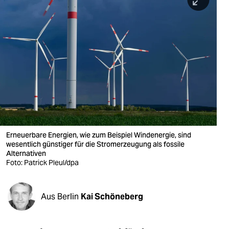
berlin
nord
wahrheit
verlag
verlag
veranstaltungen
shop
Erneuerbare Energien, wie zum Beispiel Windenergie, sind
wesentlich günstiger für die Stromerzeugung als fossile
fragen & hilfe
Alternativen
Foto: Patrick Pleul/dpa
unterstützen
abo
Aus Berlin
Kai Schöneberg
genossenschaft