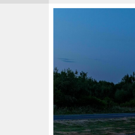
berlin
nord
wahrheit
verlag
verlag
veranstaltungen
shop
fragen & hilfe
unterstützen
abo
genossenschaft