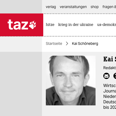
hautnavigation anspringen
hauptinhalt anspringen
footer anspringen
verlag
veranstaltungen
shop
fragen &
hitze
krieg in der ukraine
us-demokr

taz zahl ich
taz zahl ich
Startseite
Kai Schöneberg
themen
Kai
politik
Redakt
öko
gesellschaft
Wirtsc
Journa
kultur
Nieder
Deutsc
sport
bis 20