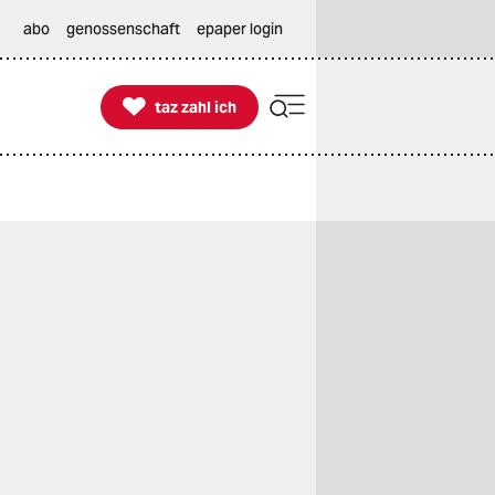
abo
genossenschaft
epaper login

taz zahl ich
taz zahl ich