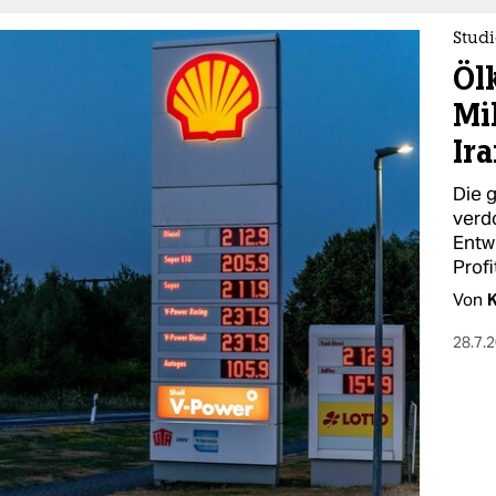
Studi
Öl
Mi
Ir
Die 
verd
Entw
Profi
Von
28.7.