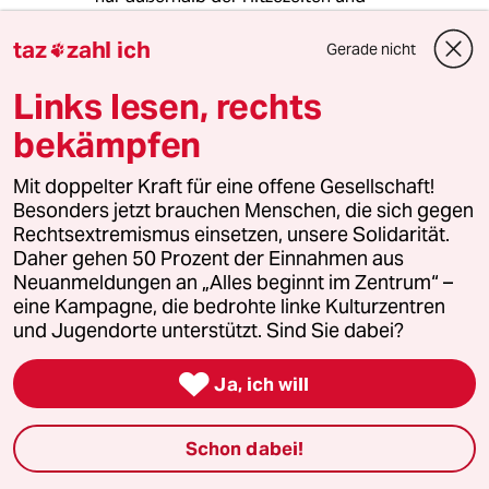
Dürreperioden. Zudem helfen schattige Ecken,
die man bestenfalls mit heimischen Gehölzen
taz
zahl ich
Gerade nicht

schafft. Nach meiner Erfahrung im Emsland mit
knarztrockenem Sandboden funktioniert das
Links lesen, rechts
gut - schade nur, dass die Nachbarn das nicht
bekämpfen
verstehen.
Mit doppelter Kraft für eine offene Gesellschaft!
Besonders jetzt brauchen Menschen, die sich gegen
Troll Eulenspiegel
Rechtsextremismus einsetzen, unsere Solidarität.
TE
Daher gehen 50 Prozent der Einnahmen aus
21.07.2025
,
14:41 Uhr
Neuanmeldungen an „Alles beginnt im Zentrum“ –
@Axel Donning:
eine Kampagne, die bedrohte linke Kulturzentren
Noch besser: Niemals mähen, die
und Jugendorte unterstützt. Sind Sie dabei?
Natur einfach machen lassen.

Ja, ich will
Sonst würde es auch nicht Leben
geben, welches hunderte Millionen
Jahre überdauert hat. Ungemähtes
Schon dabei!
Gras hat damals niemanden
geschadet.