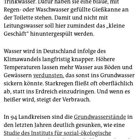
Trinkwasser. Dafür haben sie eine blaue, mit
epaper login
Regen- oder Waschwasser gefüllte Gießkanne an
der Toilette stehen. Damit und nicht mit
Leitungswasser soll hier zumindest das „kleine
Geschäft“ hinuntergespült werden.
Wasser wird in Deutschland infolge des
Klimawandels langfristig knapper. Höhere
Temperaturen lassen mehr Wasser aus Böden und
Gewässern
verdunsten
, das sonst ins Grundwasser
sickern könnte. Starkregen fließt oft oberflächlich
ab, statt ins Erdreich einzudringen. Und wenn es
heißer wird, steigt der Verbrauch.
In 94 Landkreisen sind die
Grundwasserstände
in
den letzten Jahren deutlich gesunken, wie eine
Studie des Instituts für sozial-ökologische