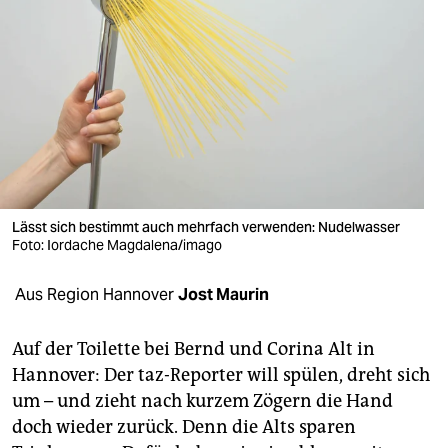
berlin
nord
wahrheit
verlag
verlag
veranstaltungen
Lässt sich bestimmt auch mehrfach verwenden: Nudelwasser
Foto: Iordache Magdalena/imago
shop
fragen & hilfe
Aus Region Hannover
Jost Maurin
unterstützen
Auf der Toilette bei Bernd und Corina Alt in
Hannover: Der taz-Reporter will spülen, dreht sich
abo
um – und zieht nach kurzem Zögern die Hand
genossenschaft
doch wieder zurück. Denn die Alts sparen