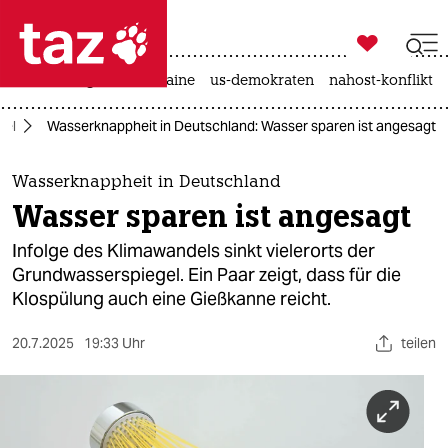

taz zahl ich
hitze
krieg in der ukraine
us-demokraten
nahost-konflikt

taz zahl ich
del
Wasserknappheit in Deutschland: Wasser sparen ist angesagt
taz zahl ich
themen
Wasserknappheit in Deutschland
Wasser sparen ist angesagt
politik
Infolge des Klimawandels sinkt vielerorts der
öko
Grundwasserspiegel. Ein Paar zeigt, dass für die
Klospülung auch eine Gießkanne reicht.
gesellschaft
20.7.2025
19:33 Uhr
teilen
kultur
sport