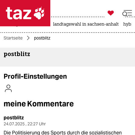

taz zahl ich
niedrigwasser
rente
landtagswahl in sachsen-anhalt
hybri

taz zahl ich
Startseite
postblitz
taz zahl ich
postblitz
themen
politik
Profil-Einstellungen
öko
gesellschaft
meine Kommentare
kultur
postblitz
sport
24.07.2025 , 22:27 Uhr
Die Politisierung des Sports durch die sozialistischen