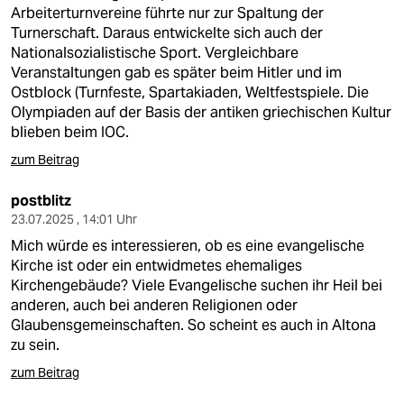
berlin
Arbeiterturnvereine führte nur zur Spaltung der
Turnerschaft. Daraus entwickelte sich auch der
nord
Nationalsozialistische Sport. Vergleichbare
Veranstaltungen gab es später beim Hitler und im
wahrheit
Ostblock (Turnfeste, Spartakiaden, Weltfestspiele. Die
Olympiaden auf der Basis der antiken griechischen Kultur
verlag
blieben beim IOC.
verlag
zum Beitrag
veranstaltungen
postblitz
23.07.2025 , 14:01 Uhr
shop
Mich würde es interessieren, ob es eine evangelische
fragen & hilfe
Kirche ist oder ein entwidmetes ehemaliges
Kirchengebäude? Viele Evangelische suchen ihr Heil bei
unterstützen
anderen, auch bei anderen Religionen oder
Glaubensgemeinschaften. So scheint es auch in Altona
abo
zu sein.
genossenschaft
zum Beitrag