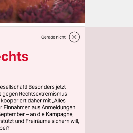
Gerade nicht
echts
tens der
 sei
ine
esellschaft! Besonders jetzt
rt gegen Rechtsextremismus
ie mehr als
z kooperiert daher mit „Alles
üchen
ller Einnahmen aus Anmeldungen
ellspende
. September – an die Kampagne,
rstützt und Freiräume sichern will,
tet. Und
bei?
er Partei,