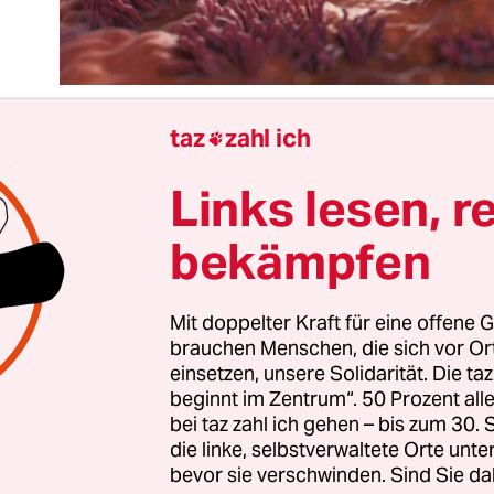
taz
zahl ich

Links lesen, r
ich kommt mal eine progressive Wortmeldung sei
 Frauen könnten „sehr gut“ selbst entscheiden. Es
bekämpfen
rträglich“, dass „veraltete Argumente bis heute e
ge begründen“.
Mit doppelter Kraft für eine offene G
brauchen Menschen, die sich vor O
ings gehofft hat, dass nun endlich auch die FDP d
einsetzen, unsere Solidarität. Die ta
alte Kriminalisierung von
Schwangerschaftsabbr
beginnt im Zentrum“. 50 Prozent a
ill, irrt. Stattdessen wollen die Liberalen die Eiz
bei taz zahl ich gehen – bis zum 30
die linke, selbstverwaltete Orte unte
n. Auch hier ist die Rechtslage hoffnungslos veral
bevor sie verschwinden. Sind Sie da
 der FDP-Vorstoß vor allem von der Doppelmoral d