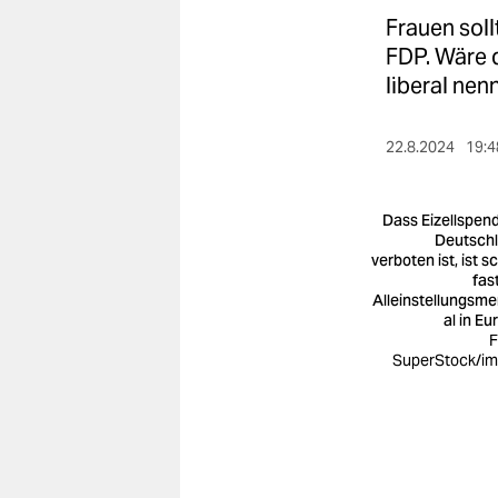
berlin
Frauen soll
nord
FDP. Wäre d
liberal nen
wahrheit
verlag
22.8.2024
19:4
verlag
Dass Eizellspend
veranstaltungen
Deutsch
verboten ist, ist s
fas
shop
Alleinstellungsm
al in Eu
fragen & hilfe
F
SuperStock/i
unterstützen
abo
genossenschaft