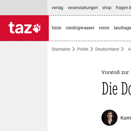
hautnavigation anspringen
hauptinhalt anspringen
footer anspringen
verlag
veranstaltungen
shop
fragen &
hitze
niedrigwasser
rente
landtags

taz zahl ich
taz zahl ich
Startseite
Politik
Deutschland
A
themen
politik
Vorstoß zur 
öko
Die D
gesellschaft
kultur
Kom
sport