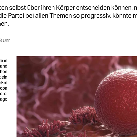
ten selbst über ihren Körper entscheiden können, 
ie Partei bei allen Themen so progressiv, könnte m
nen.
8 Uhr
e in
land
chon
t ein
erkm
ropa
oto:
mago