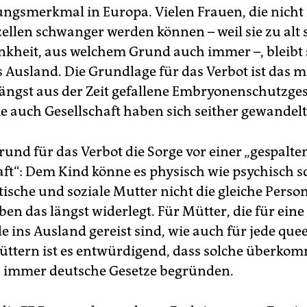
lungsmerkmal in Europa. Vielen Frauen, die nicht
zellen schwanger werden können – weil sie zu alt 
kheit, aus welchem Grund auch immer –, bleibt
s Ausland. Die Grundlage für das Verbot ist das m
längst aus der Zeit gefallene Embryonenschutzges
e auch Gesellschaft haben sich seither gewandelt
Grund für das Verbot die Sorge vor einer „gespalt
ft“: Dem Kind könne es physisch wie psychisch s
ische und soziale Mutter nicht die gleiche Person
en das längst widerlegt. Für Mütter, die für eine
e ins Ausland gereist sind, wie auch für jede que
üttern ist es entwürdigend, dass solche überk
 immer deutsche Gesetze begründen.