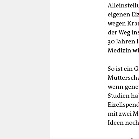
Alleinstel
eigenen Ei
wegen Kran
der Weg in
30 Jahren 
Medizin wi
So ist ein 
Mutterscha
wenn genet
Studien hab
Eizellspend
mit zwei M
Ideen noch