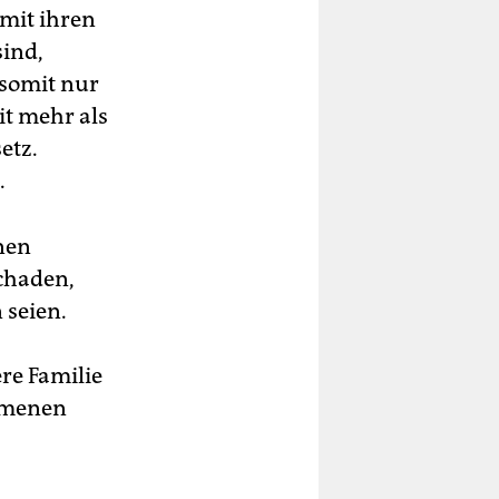
 mit ihren
sind,
 somit nur
it mehr als
etz.
.
enen
chaden,
 seien.
ere Familie
ommenen