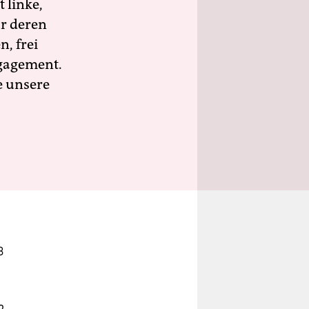
 linke,
ür deren
n, frei
ngagement.
e unsere
8