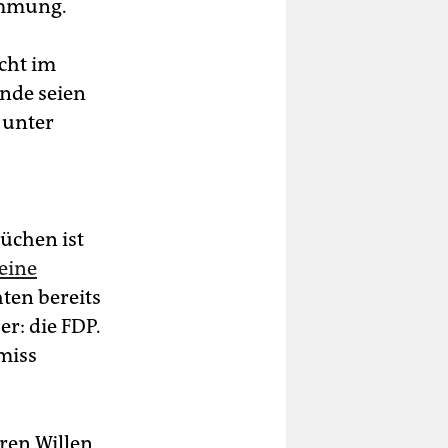
immung.
cht im
ende seien
 unter
üchen ist
eine
hten bereits
er: die FDP.
miss
ren Willen