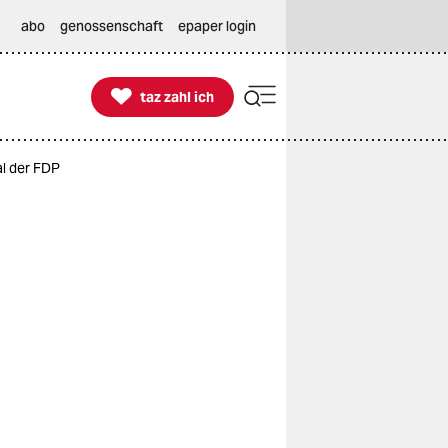
abo
genossenschaft
epaper login

taz zahl ich
taz zahl ich
al der FDP