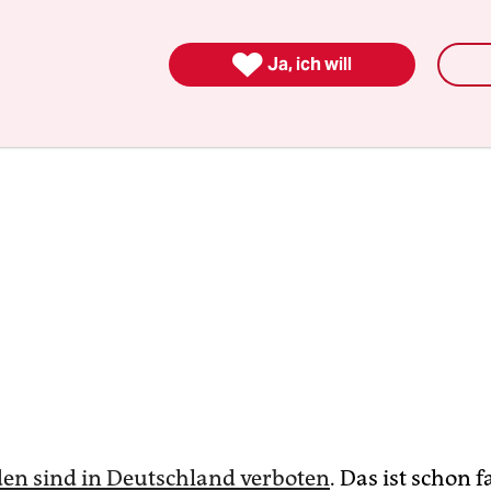
 die Rechte von Frauen geht.

Ja, ich will
den sind in Deutschland verboten
. Das ist schon f