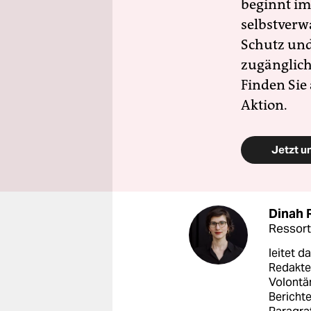
beginnt im
selbstverw
Schutz und 
zugänglich
Finden Sie
Aktion.
Jetzt u
Dinah 
Ressortl
leitet d
Redakte
Volontär
Bericht