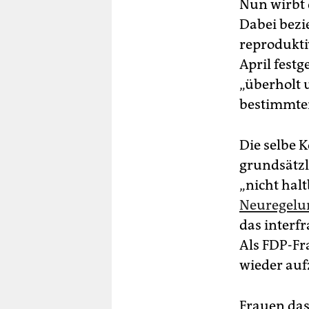
Nun wirbt 
Dabei bezi
reprodukti
April festg
„überholt 
bestimmte
Die selbe K
grundsätzl
„nicht hal
Neuregelun
das interfr
Als FDP-Fr
wieder auf
Frauen das