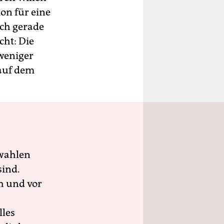
ion für eine
sich gerade
cht: Die
weniger
auf dem
wahlen
sind.
h und vor
lles