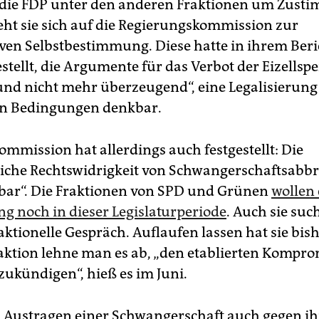
die FDP unter den anderen Fraktionen um Zust
eht sie sich auf die Regierungskommission zur
ven Selbstbestimmung. Diese hatte in ihrem Beri
estellt, die Argumente für das Verbot der Eizellsp
und nicht mehr überzeugend“, eine Legalisierung
n Bedingungen denkbar.
ommission hat allerdings auch festgestellt: Die
iche Rechtswidrigkeit von Schwangerschaftsabbr
tbar“. Die Fraktionen von SPD und Grünen
wollen 
g noch in dieser Legislaturperiode
. Auch sie suc
aktionelle Gespräch. Auflaufen lassen hat sie bish
aktion lehne man es ab, „den etablierten Kompro
zukündigen“, hieß es im Juni.
 Austragen einer Schwangerschaft auch gegen ih