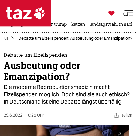

taz zahl ich
bergsteigen
usa unter trump
katzen
landtagswahl in sachs

taz zahl ich
smus
Debatte um Eizellspenden: Ausbeutung oder Emanzipation?
taz zahl ich
themen
Debatte um Eizellspenden
Ausbeutung oder
politik
Emanzipation?
öko
Die moderne Reproduktionsmedizin macht
Eizellspenden möglich. Doch sind sie auch ethisch?
gesellschaft
In Deutschland ist eine Debatte längst überfällig.
kultur
29.6.2022
10:25 Uhr
teilen
sport