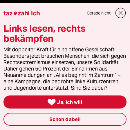
Freie Rede
taz
zahl ich
Gerade nicht

reingehen
Links lesen, rechts
bekämpfen
Newsletter
Mit doppelter Kraft für eine offene Gesellschaft!
Besonders jetzt brauchen Menschen, die sich gegen
Rechtsextremismus einsetzen, unsere Solidarität.
team zukunft
Daher gehen 50 Prozent der Einnahmen aus
Neuanmeldungen an „Alles beginnt im Zentrum“ –
taz frisch
eine Kampagne, die bedrohte linke Kulturzentren
und Jugendorte unterstützt. Sind Sie dabei?
taz zahl ich

Ja, ich will
taz lab Infobrief
Schon dabei!