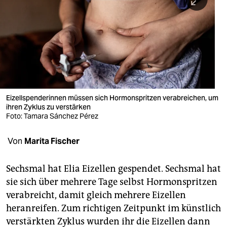
berlin
nord
wahrheit
verlag
verlag
Eizellspenderinnen müssen sich Hormonspritzen verabreichen, um
ihren Zyklus zu verstärken
veranstaltungen
Foto: Tamara Sánchez Pérez
shop
Von
Marita Fischer
fragen & hilfe
unterstützen
Sechsmal hat Elia Eizellen gespendet. Sechsmal hat
sie sich über mehrere Tage selbst Hormonspritzen
abo
verabreicht, damit gleich mehrere Eizellen
heranreifen. Zum richtigen Zeitpunkt im künstlich
genossenschaft
verstärkten Zyklus wurden ihr die Eizellen dann