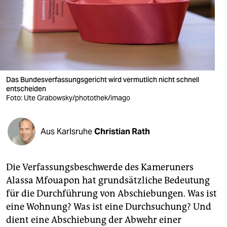
berlin
nord
wahrheit
verlag
Das Bundesverfassungsgericht wird vermutlich nicht schnell
verlag
entscheiden
Foto: Ute Grabowsky/photothek/imago
veranstaltungen
shop
Aus Karlsruhe
Christian Rath
fragen & hilfe
Die Verfassungsbeschwerde des Kameruners
unterstützen
Alassa Mfouapon hat grundsätzliche Bedeutung
abo
für die Durchführung von Abschiebungen. Was ist
eine Wohnung? Was ist eine Durchsuchung? Und
genossenschaft
dient eine Abschiebung der Abwehr einer