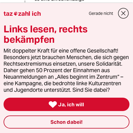
Hausdurchsuchung ist?
taz
zahl ich
Gerade nicht

Links lesen, rechts
Lowandorder
21.10.2023
,
11:44 Uhr
bekämpfen
@Jalella:
Mit doppelter Kraft für eine offene Gesellschaft!
Tja - Juristerei - ist manchmal - nein
Besonders jetzt brauchen Menschen, die sich gegen
häufig - ein Glasperlenspiel! Woll
Rechtsextremismus einsetzen, unsere Solidarität.
Daher gehen 50 Prozent der Einnahmen aus
&
Neuanmeldungen an „Alles beginnt im Zentrum“ –
eine Kampagne, die bedrohte linke Kulturzentren
Als Richter - mußte entscheiden -
und Jugendorte unterstützt. Sind Sie dabei?
was auf den Tisch kommt •

Ja, ich will
Christian29
C
20.10.2023
,
14:34 Uhr
Schon dabei!
@Jalella: