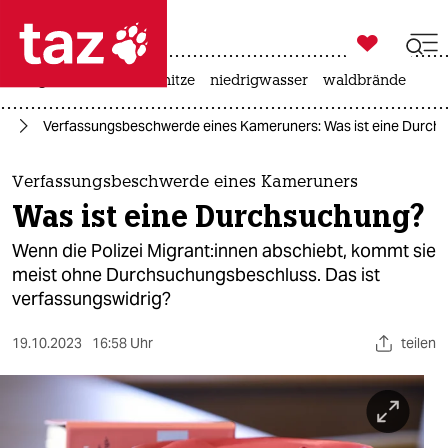

taz zahl ich
krieg in der ukraine
hitze
niedrigwasser
waldbrände

taz zahl ich
ht
Verfassungsbeschwerde eines Kameruners: Was ist eine Durch
taz zahl ich
themen
Verfassungsbeschwerde eines Kameruners
Was ist eine Durchsuchung?
politik
Wenn die Polizei Mi­gran­t:in­nen abschiebt, kommt sie
öko
meist ohne Durchsuchungsbeschluss. Das ist
verfassungswidrig?
gesellschaft
19.10.2023
16:58 Uhr
teilen
kultur
sport