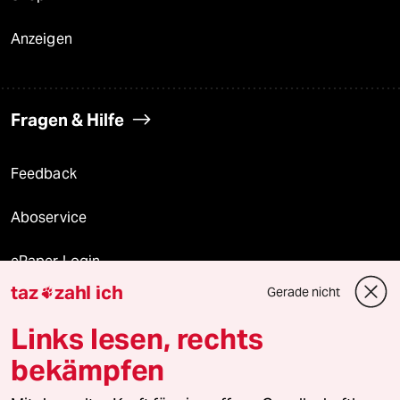
Anzeigen
Fragen & Hilfe
Feedback
Aboservice
ePaper Login
taz
zahl ich
Gerade nicht

Downloads für Abonnierende
Links lesen, rechts
bekämpfen
© 2026 taz Verlags und Vertriebs GmbH