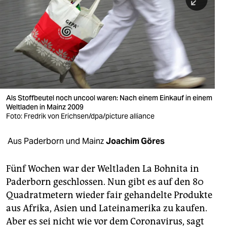
berlin
nord
wahrheit
verlag
verlag
Als Stoffbeutel noch uncool waren: Nach einem Einkauf in einem
Weltladen in Mainz 2009
veranstaltungen
Foto: Fredrik von Erichsen/dpa/picture alliance
shop
Aus Paderborn und Mainz
Joachim Göres
fragen & hilfe
unterstützen
Fünf Wochen war der Weltladen La Bohnita in
Paderborn geschlossen. Nun gibt es auf den 80
abo
Quadratmetern wieder fair gehandelte Produkte
aus Afrika, Asien und Lateinamerika zu kaufen.
genossenschaft
Aber es sei nicht wie vor dem Coronavirus, sagt