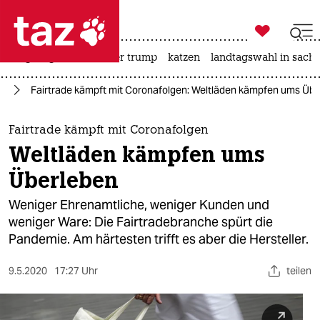

taz zahl ich
bergsteigen
usa unter trump
katzen
landtagswahl in sachs

taz zahl ich
us
Fairtrade kämpft mit Coronafolgen: Weltläden kämpfen ums Üb
taz zahl ich
themen
Fairtrade kämpft mit Coronafolgen
Weltläden kämpfen ums
politik
Überleben
öko
Weniger Ehrenamtliche, weniger Kunden und
weniger Ware: Die Fairtradebranche spürt die
gesellschaft
Pandemie. Am härtesten trifft es aber die Hersteller.
kultur
9.5.2020
17:27 Uhr
teilen
sport