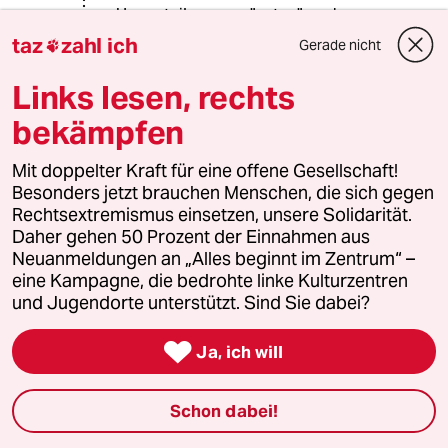
Umverteilung von "unten" nach
"oben"! -- Und da wundern sich die
taz
zahl ich
Gerade nicht

ökonomisch Bessergestelten (Wer
bestimmt sonst die Inhalte in den
Links lesen, rechts
alten Medien?), warum der deutsche
bekämpfen
Michel sein Kreuz nicht mehr bei
diesen Parteien machen will, sondern
zunehmend nach einer Alternative
Mit doppelter Kraft für eine offene Gesellschaft!
sucht.
Besonders jetzt brauchen Menschen, die sich gegen
Rechtsextremismus einsetzen, unsere Solidarität.
Daher gehen 50 Prozent der Einnahmen aus
Neuanmeldungen an „Alles beginnt im Zentrum“ –
Bolzkopf
eine Kampagne, die bedrohte linke Kulturzentren
03.07.2026
,
11:24 Uhr
und Jugendorte unterstützt. Sind Sie dabei?
Mittlerweile ist das Ziel der Politik die Armen
arm und die Reichen reich zu machen so klar

Ja, ich will
erkennbar dass man das einfach nicht mehr
leugnen kann.
Und da muss man leider alle etablierten
Schon dabei!
Parteien in einen Sack stecken.