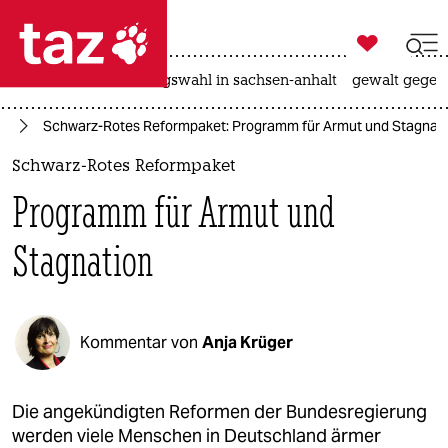

taz zahl ich
hitze
surfen
landtagswahl in sachsen-anhalt
gewalt gegen

taz zahl ich
te
Schwarz-Rotes Reformpaket: Programm für Armut und Stagnat
taz zahl ich
Schwarz-Rotes Reformpaket
themen
Programm für Armut und
politik
Stagnation
öko
gesellschaft
Kommentar von
Anja Krüger
kultur
sport
Die angekündigten Reformen der Bundesregierung
werden viele Menschen in Deutschland ärmer