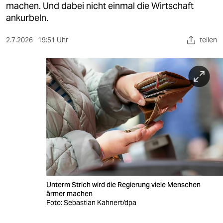
berlin
machen. Und dabei nicht einmal die Wirtschaft
ankurbeln.
nord
2.7.2026
19:51 Uhr
teilen
wahrheit
verlag
verlag
veranstaltungen
shop
fragen & hilfe
unterstützen
Unterm Strich wird die Regierung viele Menschen
abo
ärmer machen
Foto: Sebastian Kahnert/dpa
genossenschaft