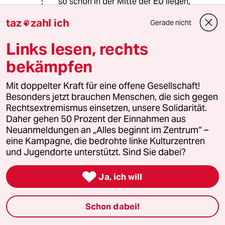
so schön in der Mitte der EU liegen,
ist es schwierig in die EU einzureisen
taz
zahl ich
Gerade nicht
und in Deutschland als erstes Land.

Asyl bekommst aber nur im ersten
Links lesen, rechts
Land.
bekämpfen
StromerBodo
S
Mit doppelter Kraft für eine offene Gesellschaft!
Besonders jetzt brauchen Menschen, die sich gegen
29.08.2024
,
09:10 Uhr
Rechtsextremismus einsetzen, unsere Solidarität.
@Anonymer:
Daher gehen 50 Prozent der Einnahmen aus
Wie wahr, endlich mal ein sachliches
Neuanmeldungen an „Alles beginnt im Zentrum“ –
Wort in dieser total irren Debatte !
eine Kampagne, die bedrohte linke Kulturzentren
und Jugendorte unterstützt. Sind Sie dabei?
StromerBodo
S

Ja, ich will
29.08.2024
,
09:06 Uhr
@Anonymer:
Schon dabei!
Nein, das ist doch ein Irrtum, dass wir
als EU-Binnenland nicht der erste