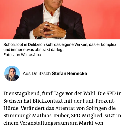
berlin
nord
wahrheit
verlag
Scholz lobt in Delitzsch kühl das eigene Wirken, das er komplex
verlag
und immer etwas abstrakt darlegt
Foto: Jan Woitas/dpa
veranstaltungen
shop
Aus Delitzsch
Stefan Reinecke
fragen & hilfe
Dienstagabend, fünf Tage vor der Wahl. Die SPD in
unterstützen
Sachsen hat Blickkontakt mit der Fünf-Prozent-
abo
Hürde. Verändert das Attentat von Solingen die
Stimmung? Mathias Teuber, SPD-Mitglied, sitzt in
genossenschaft
einem Veranstaltungsraum am Markt von