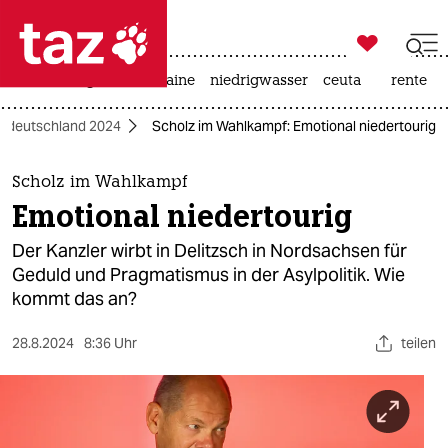

taz zahl ich
hitze
krieg in der ukraine
niedrigwasser
ceuta
rente

taz zahl ich
stdeutschland 2024
Scholz im Wahlkampf: Emotional niedertourig
taz zahl ich
themen
Scholz im Wahlkampf
Emotional niedertourig
politik
Der Kanzler wirbt in Delitzsch in Nordsachsen für
öko
Geduld und Pragmatismus in der Asylpolitik. Wie
kommt das an?
gesellschaft
28.8.2024
8:36 Uhr
teilen
kultur
sport