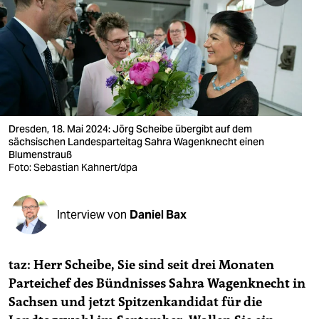
berlin
nord
wahrheit
verlag
verlag
Dresden, 18. Mai 2024: Jörg Scheibe übergibt auf dem
sächsischen Landesparteitag Sahra Wagenknecht einen
veranstaltungen
Blumenstrauß
Foto: Sebastian Kahnert/dpa
shop
fragen & hilfe
Interview von
Daniel Bax
unterstützen
taz: Herr Scheibe, Sie sind seit drei Monaten
abo
Parteichef des Bündnisses Sahra Wagenknecht in
genossenschaft
Sachsen und jetzt Spitzenkandidat für die