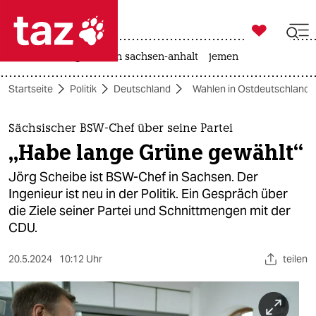

taz zahl ich
rente
landtagswahl in sachsen-anhalt
jemen

taz zahl ich
Startseite
Politik
Deutschland
Wahlen in Ostdeutschland 
taz zahl ich
themen
Sächsischer BSW-Chef über seine Partei
„Habe lange Grüne gewählt“
politik
Jörg Scheibe ist BSW-Chef in Sachsen. Der
öko
Ingenieur ist neu in der Politik. Ein Gespräch über
die Ziele seiner Partei und Schnittmengen mit der
gesellschaft
CDU.
kultur
20.5.2024
10:12 Uhr
teilen
sport