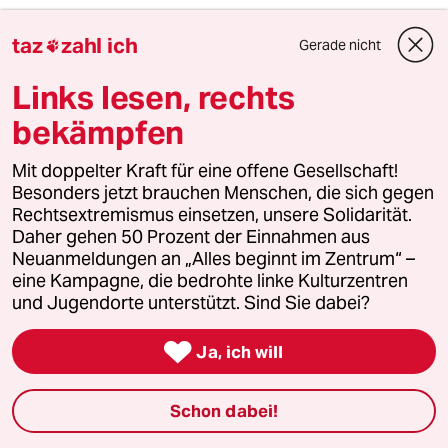
taz
zahl ich
Gerade nicht

Alterchen
A
Links lesen, rechts
22.05.2024
,
08:05 Uhr
@zartbitter:
bekämpfen
Die Ampel hat das Erdgasproblem
perfekt gelöst? Im Januar 2024 hat
Mit doppelter Kraft für eine offene Gesellschaft!
die EU fast 20 Prozent ihres LNGs aus
Besonders jetzt brauchen Menschen, die sich gegen
Russland bezogen. Die größten
Rechtsextremismus einsetzen, unsere Solidarität.
Abnehmer sind dabei Spanien,
Daher gehen 50 Prozent der Einnahmen aus
Frankreich und Belgien. 80 Prozent
Neuanmeldungen an „Alles beginnt im Zentrum“ –
der Lieferungen aus Russland
eine Kampagne, die bedrohte linke Kulturzentren
kommen dort an. Von dort gelangt
und Jugendorte unterstützt. Sind Sie dabei?
das Gas jedoch ins europäische Netz
– auch nach Deutschland, wie die

Ja, ich will
Deutsche Umwelthilfe schätzt.
Schon dabei!
MIA R.
MR