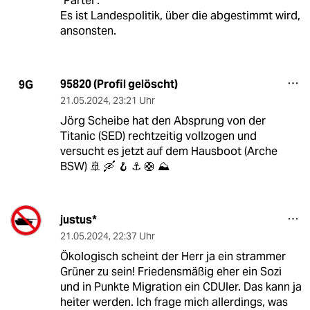
"Partei".
Es ist Landespolitik, über die abgestimmt wird,
ansonsten.
95820 (Profil gelöscht)
9G
21.05.2024
,
23:21 Uhr
Jörg Scheibe hat den Absprung von der
Titanic (SED) rechtzeitig vollzogen und
versucht es jetzt auf dem Hausboot (Arche
BSW) 🚢 🛶 🪝 ⚓️ 🛟 ⛰️
justus*
21.05.2024
,
22:37 Uhr
Ökologisch scheint der Herr ja ein strammer
Grüner zu sein! Friedensmäßig eher ein Sozi
und in Punkte Migration ein CDUler. Das kann ja
heiter werden. Ich frage mich allerdings, was