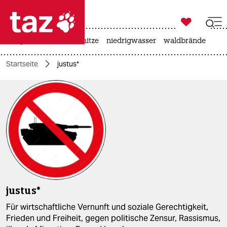

taz zahl ich
krieg in der ukraine
hitze
niedrigwasser
waldbrände

taz zahl ich
Startseite
justus*
taz zahl ich
themen
politik
öko
gesellschaft
kultur
justus*
sport
Für wirtschaftliche Vernunft und soziale Gerechtigkeit,
Frieden und Freiheit, gegen politische Zensur, Rassismus,