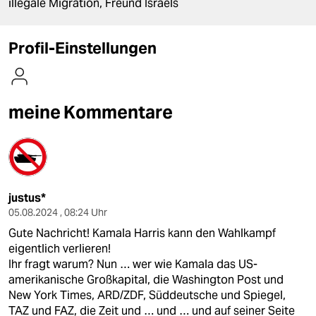
berlin
illegale Migration, Freund Israels
nord
Profil-Einstellungen
wahrheit
verlag
meine Kommentare
verlag
veranstaltungen
shop
justus*
fragen & hilfe
05.08.2024 , 08:24 Uhr
Gute Nachricht! Kamala Harris kann den Wahlkampf
unterstützen
eigentlich verlieren!
abo
Ihr fragt warum? Nun … wer wie Kamala das US-
amerikanische Großkapital, die Washington Post und
genossenschaft
New York Times, ARD/ZDF, Süddeutsche und Spiegel,
TAZ und FAZ, die Zeit und … und … und auf seiner Seite