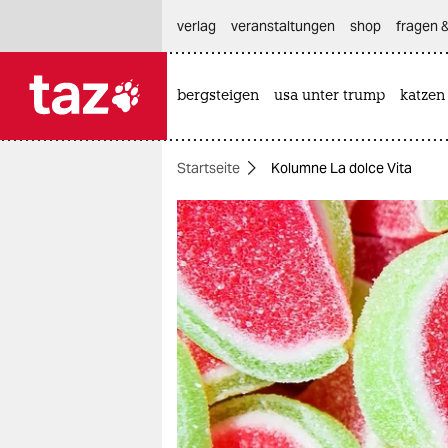
hautnavigation anspringen
hauptinhalt anspringen
footer anspringen
verlag
veranstaltungen
shop
fragen &
bergsteigen
usa unter trump
katzen

taz zahl ich
taz zahl ich
Startseite
Kolumne La dolce Vita
themen
politik
öko
gesellschaft
kultur
sport