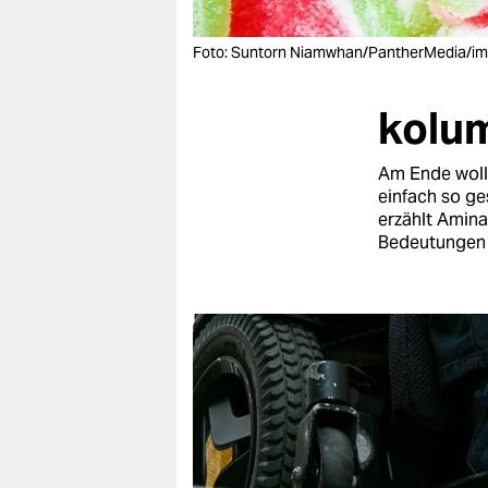
berlin
nord
Foto: Suntorn Niamwhan/PantherMedia/i
wahrheit
kolum
verlag
Am Ende woll
verlag
einfach so ge
erzählt Amin
veranstaltungen
Bedeutungen 
shop
fragen & hilfe
unterstützen
abo
genossenschaft