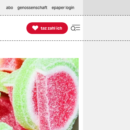
abo
genossenschaft
epaper login

taz zahl ich
taz zahl ich