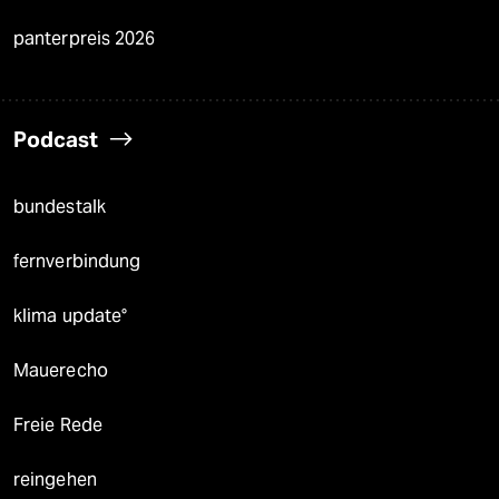
panterpreis 2026
Podcast
bundestalk
fernverbindung
klima update°
Mauerecho
Freie Rede
reingehen