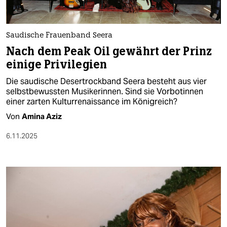
berlin
nord
Saudische Frauenband Seera
wahrheit
Nach dem Peak Oil gewährt der Prinz
einige Privilegien
verlag
Die saudische Desertrockband Seera besteht aus vier
verlag
selbstbewussten Musikerinnen. Sind sie Vorbotinnen
einer zarten Kulturrenaissance im Königreich?
veranstaltungen
Von
Amina Aziz
shop
6.11.2025
fragen & hilfe
unterstützen
abo
genossenschaft