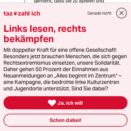
gemeint, dass sie zu Spielen und
Trainings auch greifbar sein sollten
taz
zahl ich
und nicht der Verein alleine im
Gerade nicht

Vordergrund steht
Links lesen, rechts
bekämpfen
Ulrich Hartmann
UH
16.09.2025
,
09:55 Uhr
Mit doppelter Kraft für eine offene Gesellschaft!
Besonders jetzt brauchen Menschen, die sich gegen
Ein seltsamer Kommentar. Trotz allem ist
Rechtsextremismus einsetzen, unsere Solidarität.
dieses Team nicht als Vereinigung von
Daher gehen 50 Prozent der Einnahmen aus
Basketballfreunden zustande gekommen,
Neuanmeldungen an „Alles beginnt im Zentrum“ –
sondern als Nationalmannschaft. Und es ist
eine Kampagne, die bedrohte linke Kulturzentren
doch schön, wenn Menschen hierzulande sich
und Jugendorte unterstützt. Sind Sie dabei?
mit dieser Gruppe identifizieren und unser
Land von ihr repräsentiert wird.

Ja, ich will
Schon dabei!
Dirk Sommer
DS
16.09.2025
,
18:59 Uhr