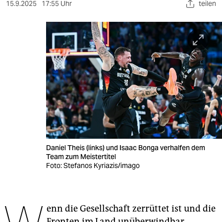
berlin
15.9.2025
17:55 Uhr
teilen
nord
wahrheit
verlag
verlag
veranstaltungen
shop
fragen & hilfe
Daniel Theis (links) und Isaac Bonga verhalfen dem
Team zum Meistertitel
unterstützen
Foto: Stefanos Kyriazis/imago
abo
genossenschaft
enn die Gesellschaft zerrüttet ist und die
Fronten im Land unüberwindbar