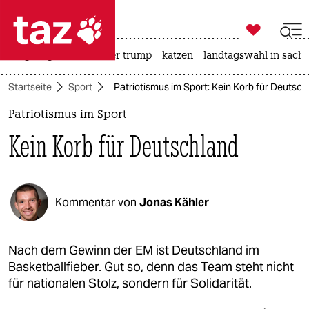

taz zahl ich
bergsteigen
usa unter trump
katzen
landtagswahl in sachs

taz zahl ich
Startseite
Sport
Patriotismus im Sport: Kein Korb für Deutsch
taz zahl ich
Patriotismus im Sport
themen
Kein Korb für Deutschland
politik
öko
Kommentar von
Jonas Kähler
gesellschaft
kultur
Nach dem Gewinn der EM ist Deutschland im
Basketballfieber. Gut so, denn das Team steht nicht
sport
für nationalen Stolz, sondern für Solidarität.