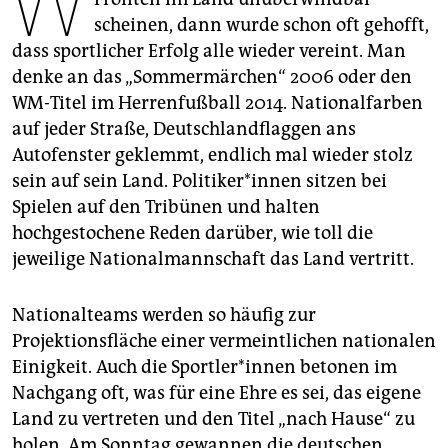
W
epaper login
scheinen, dann wurde schon oft gehofft,
dass sportlicher Erfolg alle wieder vereint. Man
denke an das „Sommermärchen“ 2006 oder den
WM-Titel im Herrenfußball 2014. Nationalfarben
auf jeder Straße, Deutschlandflaggen ans
Autofenster geklemmt, endlich mal wieder stolz
sein auf sein Land. Po­li­ti­ke­r*in­nen sitzen bei
Spielen auf den Tribünen und halten
hochgestochene Reden darüber, wie toll die
jeweilige Na­tio­nalmannschaft das Land vertritt.
Nationalteams werden so häufig zur
Projektionsfläche einer vermeintlichen nationalen
Einigkeit. Auch die Sport­le­r*in­nen betonen im
Nachgang oft, was für eine Ehre es sei, das eigene
Land zu vertreten und den Titel „nach Hause“ zu
holen. Am Sonntag gewannen die deutschen